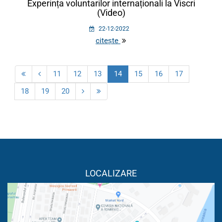
Experința voluntarilor internaționali la Viscri
(Video)
22-12-2022
citește
11
12
13
14
15
16
17
18
19
20
LOCALIZARE