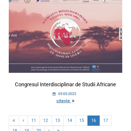
Congresul Interdisciplinar de Studii Africane
05-05-2022
citește
11
12
13
14
15
16
17
18
19
20