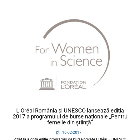
L’Oréal România și UNESCO lansează ediția
2017 a programului de burse naționale „Pentru
femeile din ştiinţă”
16-02-2017
Aflat la a opta ediție, programul de burse private L’Oréal – UNESCO