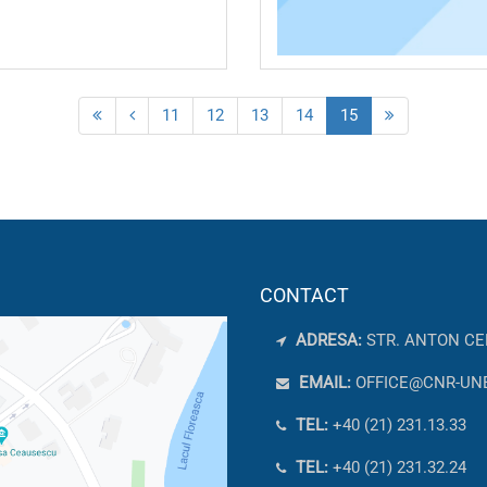
11
12
13
14
15
CONTACT
ADRESA:
STR. ANTON CE
EMAIL:
OFFICE@CNR-UN
TEL:
+40 (21) 231.13.33
TEL:
+40 (21) 231.32.24