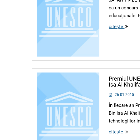
ca un concurs 
educaţionale. P
citește
Premiul UN
Isa Al Khalif
26-01-2015
În fiecare an
Bin Isa Al Khal
tehnologiilor i
citește