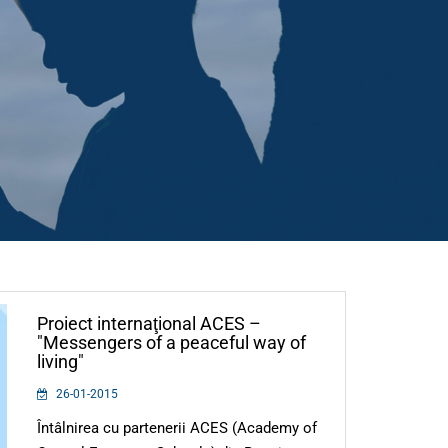
Proiect internaţional ACES –
"Messengers of a peaceful way of
living"
26-01-2015
Întâlnirea cu partenerii ACES (Academy of