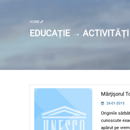
HOME
EDUCAȚIE → ACTIVITĂȚI
Listă activități
Mărţişorul T
26-01-2015
Originile sărbă
cunoscute exac
apărut pe vrem