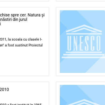
chise spre cer. Natura şi
ăstiri din jurul
i
2011, la scoala cu clasele I-
tan" a fost sustinut Proiectul
 2010
10 a fost instituit în 1965