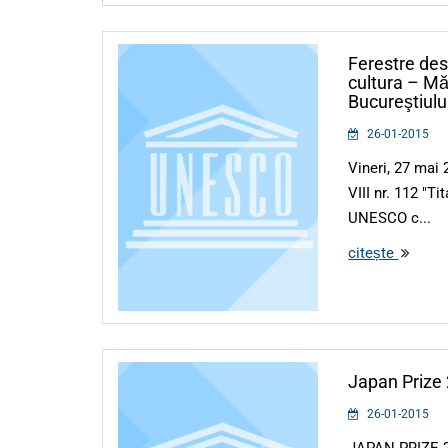
Ferestre des
cultura – Măn
Bucureştiulu
26-01-2015
Vineri, 27 mai 
VIII nr. 112 "Ti
UNESCO c...
citește
Japan Prize
26-01-2015
JAPAN PRIZE 20