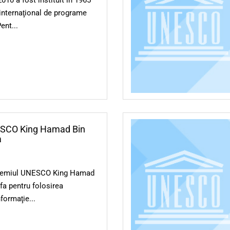
internaţional de programe
ent...
ESCO King Hamad Bin
a
 Premiul UNESCO King Hamad
ifa pentru folosirea
nformaţie...