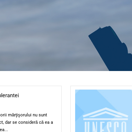
olerantei
torii mărţişorului nu sunt
t, dar se consideră că ea a
ea...