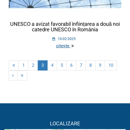
UNESCO a avizat favorabil înființarea a două noi
catedre UNESCO în România
10-02-2025
citește
1
2
3
4
5
6
7
8
9
10
LOCALIZARE