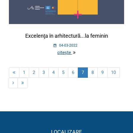
Excelenţa în arhitectură...la feminin
04-03-2022
citește
1
2
3
4
5
6
7
8
9
10
LOCALIZARE