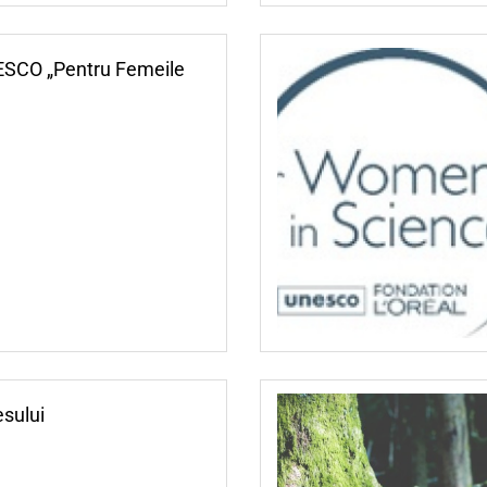
NESCO „Pentru Femeile
esului