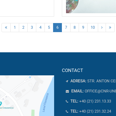
1
2
3
4
5
6
7
8
9
10
CONTACT
ADRESA:
STR. ANTON CE
EMAIL:
OFFICE@CNR-UN
TEL:
+40 (21) 231.13.33
TEL:
+40 (21) 231.32.24