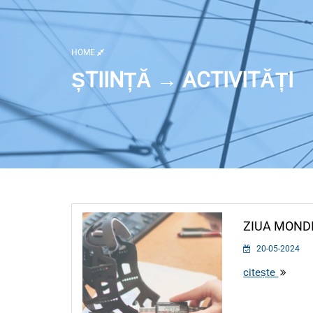
HOME
ȘTIINȚĂ → ACTIVITĂȚI
Listă activități
ZIUA MOND
20-05-2024
citește