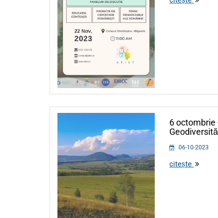
6 octombrie 
Geodiversităț
06-10-2023
citește