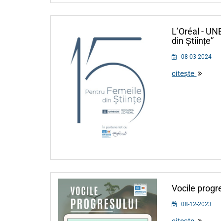
L’Oréal - U
din Științe”
08-03-2024
citește
Vocile progr
08-12-2023
citește