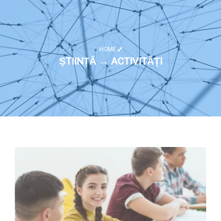
HOME
ȘTIINȚĂ → ACTIVITĂȚI
Listă activități