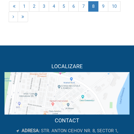
1
2
3
4
5
6
7
8
9
10
LOCALIZARE
CONTACT
ADRESA:
STR. ANTON CEHOV NR. 8, SECTOR 1,