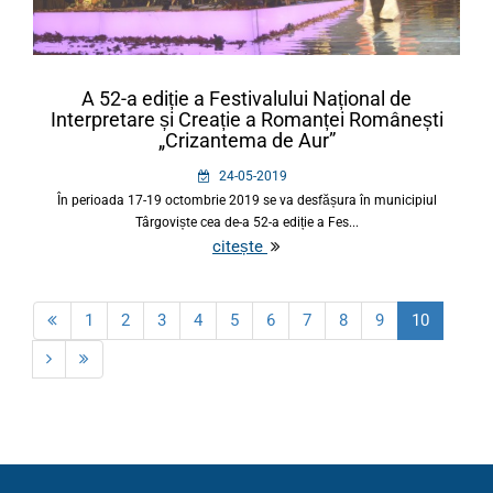
A 52-a ediție a Festivalului Național de
Interpretare și Creație a Romanței Românești
„Crizantema de Aur”
24-05-2019
În perioada 17-19 octombrie 2019 se va desfășura în municipiul
Târgoviște cea de-a 52-a ediție a Fes...
citește
1
2
3
4
5
6
7
8
9
10