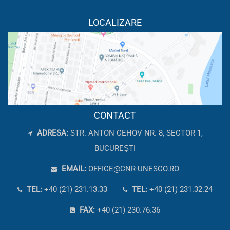
LOCALIZARE
CONTACT
ADRESA:
STR. ANTON CEHOV NR. 8, SECTOR 1,
BUCUREȘTI
EMAIL:
OFFICE@CNR-UNESCO.RO
TEL:
+40 (21) 231.13.33
TEL:
+40 (21) 231.32.24
FAX:
+40 (21) 230.76.36