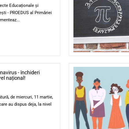
iecte Educaționale și
ești - PROEDUS al Primăriei
ementeaz...
navirus - închideri
vel național!
ură, de miercuri, 11 martie,
care au dispus deja, la nivel