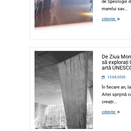
de Speologie di
marelui sav...
citește
De Ziua Mond
să explorați
artă UNESC
15-04-2020
În fiecare an, l
Artei sprijină 
creații...
citește