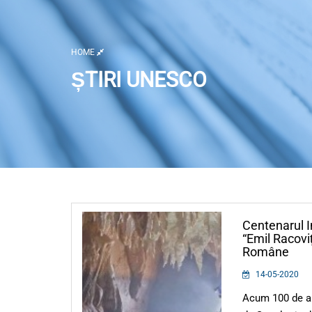
HOME
ȘTIRI UNESCO
Listă activități
Centenarul I
“Emil Racovi
Române
14-05-2020
Acum 100 de ani