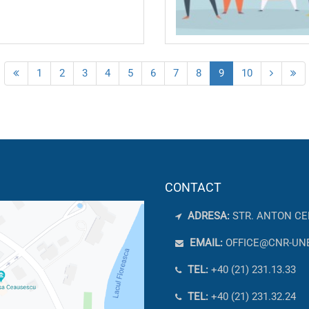
1
2
3
4
5
6
7
8
9
10
CONTACT
ADRESA:
STR. ANTON CE
EMAIL:
OFFICE@CNR-UN
TEL:
+40 (21) 231.13.33
TEL:
+40 (21) 231.32.24