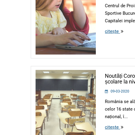
Centrul de Pro
Sportive Bucur
Capitalei impl
citește
Noutăți Coro
școlare la ni
09-03-2020
România se alăt
celor 16 state 
național, î...
citește