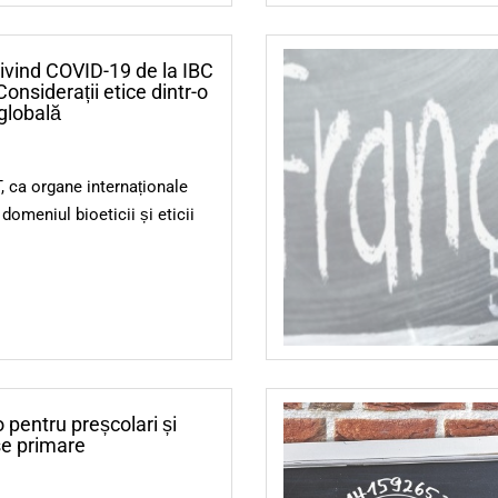
rivind COVID-19 de la IBC
nsiderații etice dintr-o
globală
 ca organe internaționale
 domeniul bioeticii și eticii
 pentru preșcolari și
ase primare