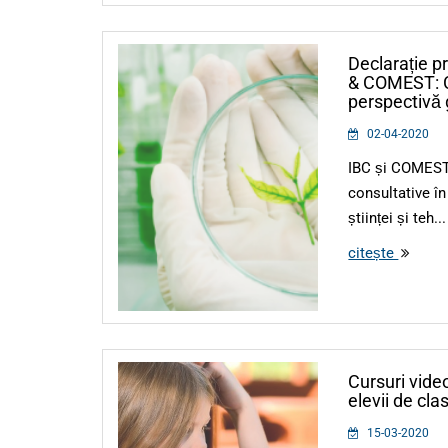
Declarație p
& COMEST: Co
perspectivă 
02-04-2020
IBC și COMEST,
consultative în
științei și teh...
citește
Cursuri video
elevii de cl
15-03-2020