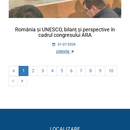
România și UNESCO, bilanț și perspective în
cadrul congresului ARA
01-07-2026
citește
1
2
3
4
5
6
7
8
9
10
LOCALIZARE