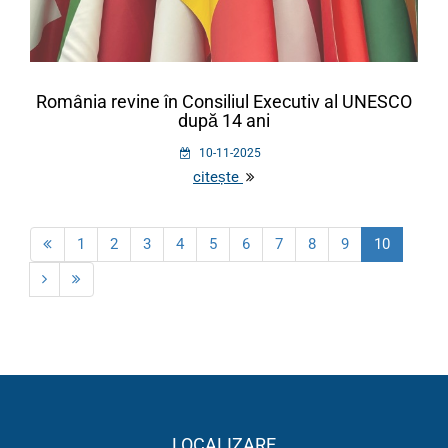
România revine în Consiliul Executiv al UNESCO
după 14 ani
10-11-2025
citește
1
2
3
4
5
6
7
8
9
10
LOCALIZARE