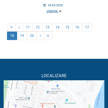
26-03-2025
citește
11
12
13
14
15
16
17
18
19
20
LOCALIZARE