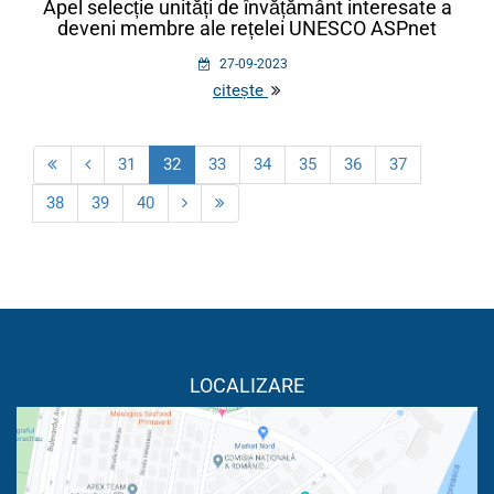
Apel selecție unități de învățământ interesate a
deveni membre ale rețelei UNESCO ASPnet
27-09-2023
citește
31
32
33
34
35
36
37
38
39
40
LOCALIZARE