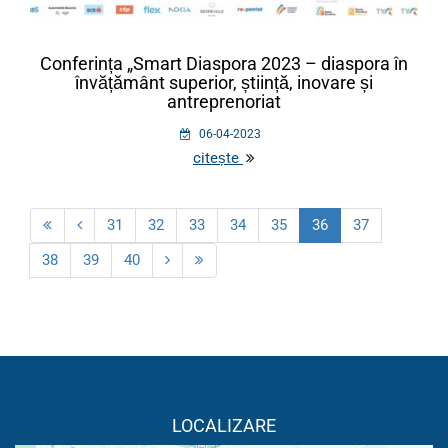
Conferința „Smart Diaspora 2023 – diaspora în
învățământ superior, știință, inovare și
antreprenoriat
06-04-2023
citește
31
32
33
34
35
36
37
38
39
40
LOCALIZARE