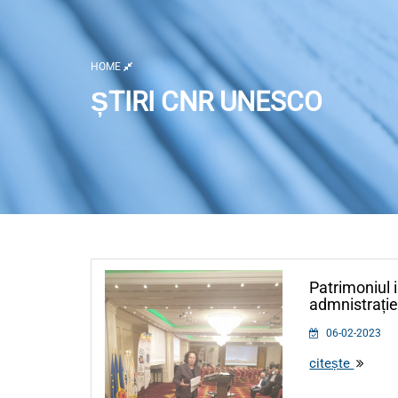
HOME
ȘTIRI CNR UNESCO
Listă activități
Patrimoniul i
admnistrației
06-02-2023
citește