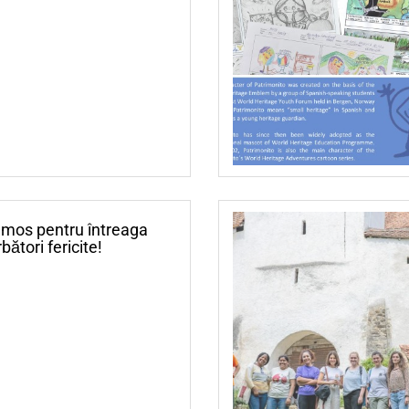
umos pentru întreaga
ători fericite!