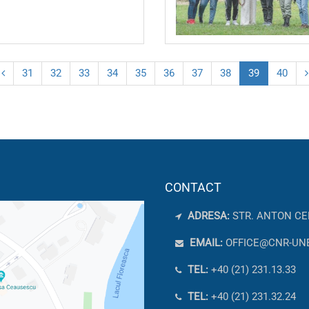
31
32
33
34
35
36
37
38
39
40
CONTACT
ADRESA:
STR. ANTON CE
EMAIL:
OFFICE@CNR-UN
TEL:
+40 (21) 231.13.33
TEL:
+40 (21) 231.32.24