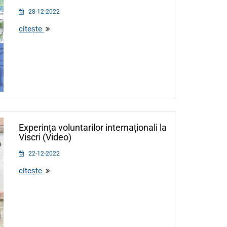
28-12-2022
citește
Experința voluntarilor internaționali la
Viscri (Video)
22-12-2022
citește