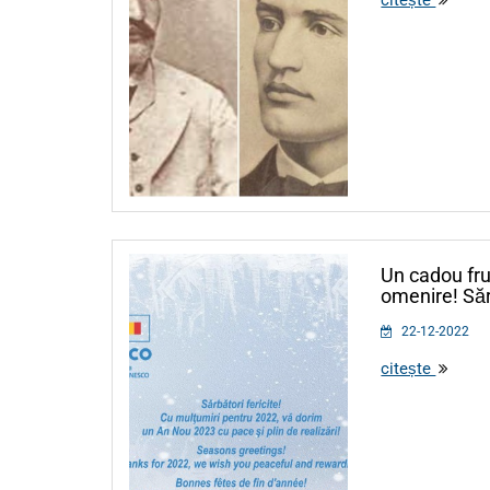
Un cadou fr
omenire! Sărb
22-12-2022
citește