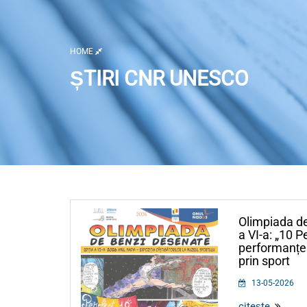
HOME
ȘTIRI CNR UNESCO
Listă activități
Olimpiada de
a VI-a: „10 P
performanței
prin sport
13-05-2026
citește