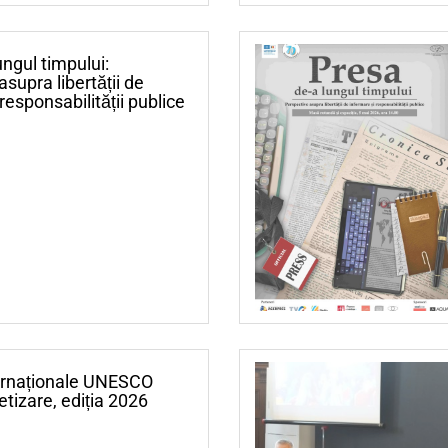
ungul timpului:
supra libertății de
responsabilității publice
ternaționale UNESCO
etizare, ediția 2026