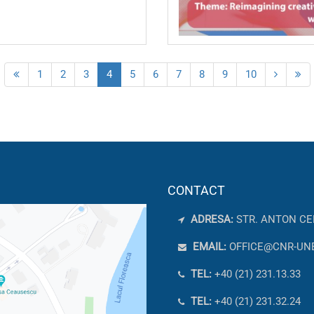
1
2
3
4
5
6
7
8
9
10
CONTACT
ADRESA:
STR. ANTON CE
EMAIL:
OFFICE@CNR-UN
TEL:
+40 (21) 231.13.33
TEL:
+40 (21) 231.32.24