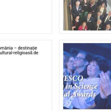
omânia – destinație
ltural-religioasă de