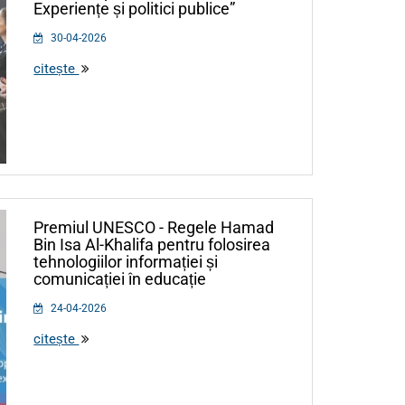
Experiențe și politici publice”
30-04-2026
citește
Premiul UNESCO - Regele Hamad
Bin Isa Al-Khalifa pentru folosirea
tehnologiilor informației și
comunicației în educație
24-04-2026
citește