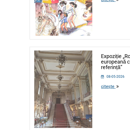
Expoziție „R
europeană cu
referință”
08-05-2026
citește