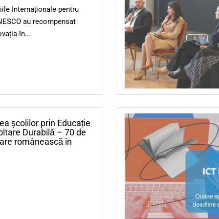
ile Internaționale pentru
UNESCO au recompensat
vația în...
a școlilor prin Educație
ltare Durabilă – 70 de
care românească în