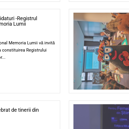
daturi -Registrul
moria Lumii
onal Memoria Lumii vă invită
la constituirea Registrului
...
rat de tinerii din