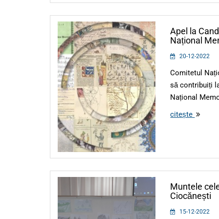
Apel la Candi
Național Me
20-12-2022
Comitetul Nați
să contribuiți 
Național Memor
citește
Muntele celeb
Ciocănești
15-12-2022