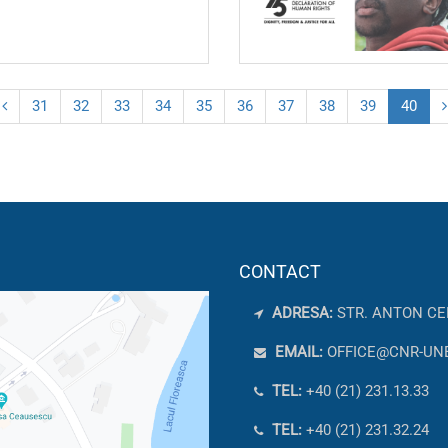
31
32
33
34
35
36
37
38
39
40
CONTACT
ADRESA:
STR. ANTON CE
EMAIL:
OFFICE@CNR-UN
TEL:
+40 (21) 231.13.33
TEL:
+40 (21) 231.32.24