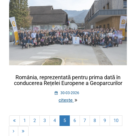
România, reprezentată pentru prima dată în
conducerea Rețelei Europene a Geoparcurilor
30-03-2026
citește
1
2
3
4
5
6
7
8
9
10