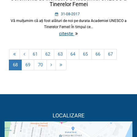
Tinerelor Femei
31-08-2017
Vă mulțumim că ați fost alături de noi pe durata Academiei UNESCO a
Tinerelor Femei! În timpul ce...
citește
61
62
63
64
65
66
67
68
69
70
LOCALIZARE