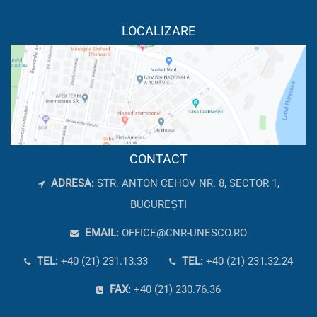
LOCALIZARE
CONTACT
ADRESA:
STR. ANTON CEHOV NR. 8, SECTOR 1,
BUCUREȘTI
EMAIL:
OFFICE@CNR-UNESCO.RO
TEL:
+40 (21) 231.13.33
TEL:
+40 (21) 231.32.24
FAX:
+40 (21) 230.76.36