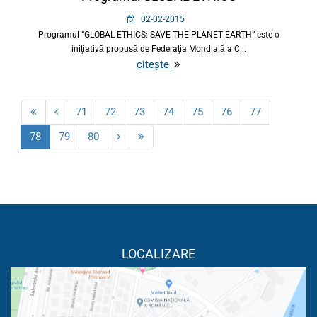
02-02-2015
Programul “GLOBAL ETHICS: SAVE THE PLANET EARTH” este o
iniţiativă propusă de Federaţia Mondială a C...
citește
71
72
73
74
75
76
77
78
79
80
LOCALIZARE