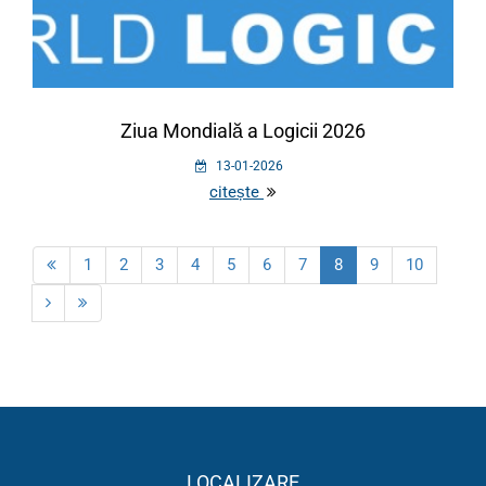
Ziua Mondială a Logicii 2026
13-01-2026
citește
1
2
3
4
5
6
7
8
9
10
LOCALIZARE