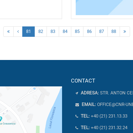
81
82
83
84
85
86
87
88
CONTACT
ADRESA:
STR. ANTON CE
EMAIL:
OFFICE@CNR-UN
TEL:
+40 (21) 231.13.33
TEL:
+40 (21) 231.32.24