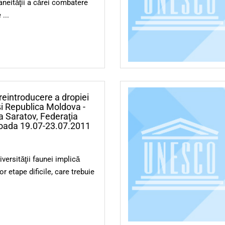
neităţii a cărei combatere
...
 reintroducere a dropiei
i Republica Moldova -
a Saratov, Federaţia
ioada 19.07-23.07.2011
versităţii faunei implică
r etape dificile, care trebuie