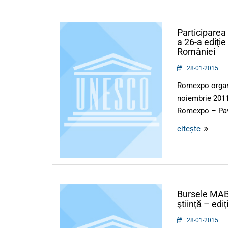
Participare
a 26-a ediţie
României
28-01-2015
Romexpo organi
noiembrie 2011
Romexpo – Pavi
citește
Bursele MAB
ştiinţă – edi
28-01-2015