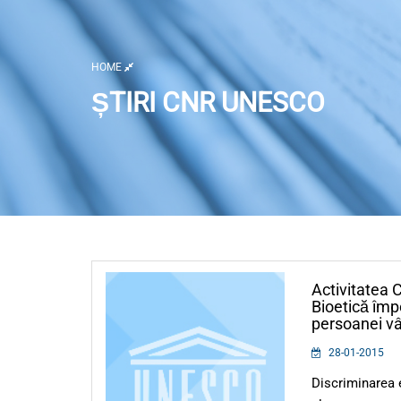
HOME
ȘTIRI CNR UNESCO
Listă activități
Activitatea 
Bioetică împo
persoanei vâ
28-01-2015
Discriminarea 