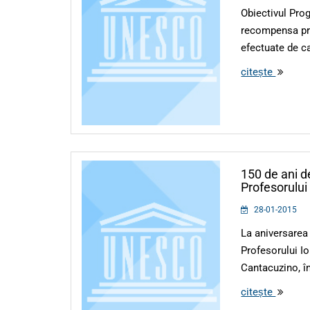
Obiectivul Pro
recompensa pr
efectuate de cat
citește
150 de ani d
Profesorului
28-01-2015
La aniversarea
Profesorului Io
Cantacuzino, în 
citește