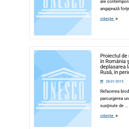
ale contempora
angajează forţe 
citește
Proiectul de
în România ş
deplasarea l
Rusă, în per
28-01-2015
Refacerea biodi
parcurgerea uno
susţinute de ...
citește