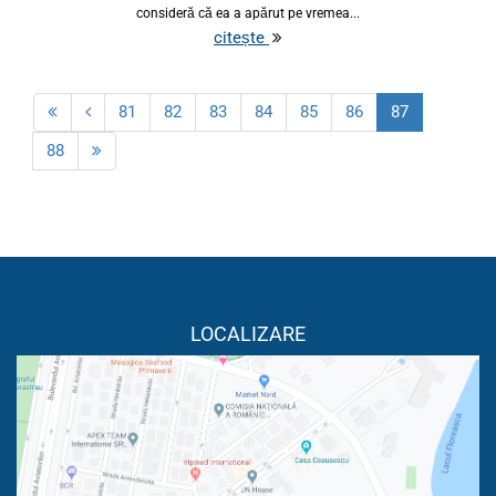
consideră că ea a apărut pe vremea...
citește
81
82
83
84
85
86
87
88
LOCALIZARE