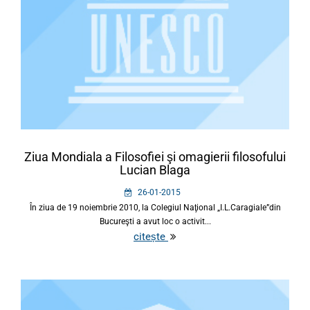
Ziua Mondiala a Filosofiei şi omagierii filosofului
Lucian Blaga
26-01-2015
În ziua de 19 noiembrie 2010, la Colegiul Naţional „I.L.Caragiale”din
Bucureşti a avut loc o activit...
citește