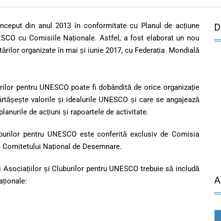
început din anul 2013 în conformitate cu Planul de acțiune
D
ESCO cu Comisiile Naționale. Astfel, a fost elaborat un nou
ărilor organizate în mai și iunie 2017, cu Federația Mondială
urilor pentru UNESCO poate fi dobândită de orice organizație
tășește valorile și idealurile UNESCO și care se angajează
anurile de acțiuni și rapoartele de activitate.
luburilor pentru UNESCO este conferită exclusiv de Comisia
 Comitetului Național de Desemnare.
 Asociațiilor și Cluburilor pentru UNESCO trebuie să includă
A
aționale: