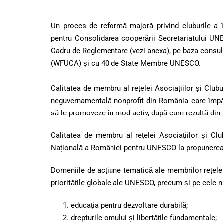
Un proces de reformă majoră privind cluburile a 
pentru Consolidarea cooperării Secretariatului UN
Cadru de Reglementare (vezi anexa), pe baza consult
(WFUCA) și cu 40 de State Membre UNESCO.
Calitatea de membru al rețelei Asociațiilor și Club
neguvernamentală nonprofit din România care împăr
să le promoveze în mod activ, după cum rezultă din pl
Calitatea de membru al rețelei Asociațiilor și C
Națională a României pentru UNESCO la propunerea
Domeniile de acțiune tematică ale membrilor rețelei
prioritățile globale ale UNESCO, precum și pe cele n
educația pentru dezvoltare durabilă;
drepturile omului și libertățile fundamentale;