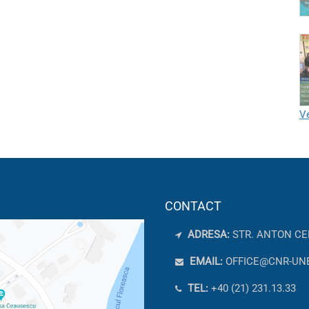
Ve
CONTACT
ADRESA:
STR. ANTON CE
EMAIL:
OFFICE@CNR-UN
TEL:
+40 (21) 231.13.33