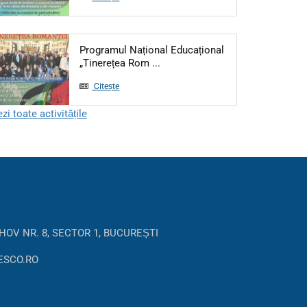
Programul Național Educațional
„Tinerețea Rom ...
Citește
zi toate activitățile
HOV NR. 8, SECTOR 1, BUCUREȘTI
ESCO.RO