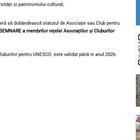
ității și patrimoniului cultural;
piră să dobândească statutul de Asociație sau Club pentru
ESEMNARE
a membrilor rețelei Asociațiilor și Cluburilor
i Cluburilor pentru UNESCO este validat până in anul 2026.