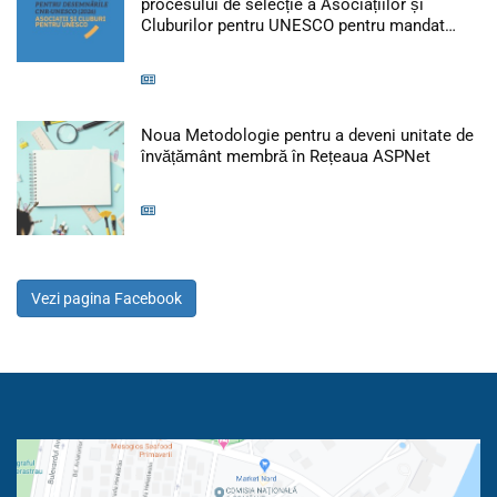
procesului de selecție a Asociațiilor și
Artic
Cluburilor pentru UNESCO pentru mandat…
Noua Metodologie pentru a deveni unitate de
Articol:
învățământ membră în Rețeaua ASPNet
Vezi pagina Facebook