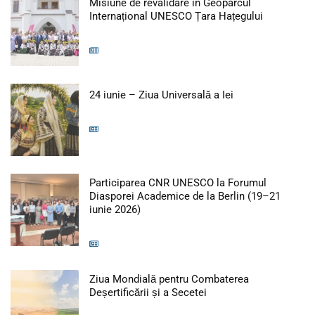
Misiune de revalidare în Geoparcul
Articol: Mi
Internațional UNESCO Țara Hațegului
Articol: 24 iunie 
24 iunie – Ziua Universală a Iei
Participarea CNR UNESCO la Forumul
Diasporei Academice de la Berlin (19–21
Articol: Participarea CNR UNESCO la
iunie 2026)
Ziua Mondială pentru Combaterea
Articol: Ziua Mondială 
Deșertificării și a Secetei