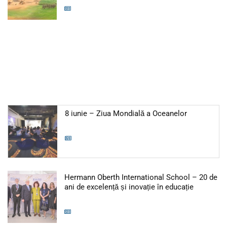
Articol: 8 i
8 iunie – Ziua Mondială a Oceanelor
Hermann Oberth International School – 20 de
Articol: H
ani de excelență și inovație în educație