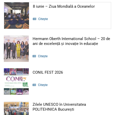
Articol: 8 i
8 iunie – Ziua Mondială a Oceanelor
Citește
Hermann Oberth International School – 20 de
Articol: H
ani de excelență și inovație în educație
Citește
Articol: CONIL FEST 2026
CONIL FEST 2026
Citește
Zilele UNESCO în Universitatea
Articol: Zilele UNESCO
POLITEHNICA București