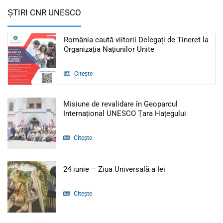
ȘTIRI CNR UNESCO
România caută viitorii Delegați de Tineret la
Articol: România caut
Organizația Națiunilor Unite
Citește
Misiune de revalidare în Geoparcul
Articol: Mi
Internațional UNESCO Țara Hațegului
Citește
Articol: 24 iunie 
24 iunie – Ziua Universală a Iei
Citește