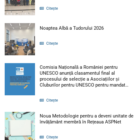
Citește
Articol: Noaptea 
Noaptea Albă a Tudorului 2026
Citește
Comisia Națională a României pentru
UNESCO anunță clasamentul final al
procesului de selecție a Asociațiilor și
Artic
Cluburilor pentru UNESCO pentru mandat…
Citește
Noua Metodologie pentru a deveni unitate de
Articol:
învățământ membră în Rețeaua ASPNet
Citește