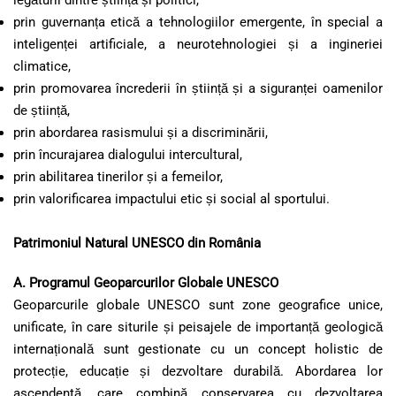
legăturii dintre știință și politici,
prin guvernanța etică a tehnologiilor emergente, în special a
inteligenței artificiale, a neurotehnologiei și a ingineriei
climatice,
prin promovarea încrederii în știință și a siguranței oamenilor
de știință,
prin abordarea rasismului și a discriminării,
prin încurajarea dialogului intercultural,
prin abilitarea tinerilor și a femeilor,
prin valorificarea impactului etic și social al sportului.
Patrimoniul Natural UNESCO din România
A. Programul Geoparcurilor Globale UNESCO
Geoparcurile globale UNESCO sunt zone geografice unice,
unificate, în care siturile și peisajele de importanță geologică
internațională sunt gestionate cu un concept holistic de
protecție, educație și dezvoltare durabilă. Abordarea lor
ascendentă, care combină conservarea cu dezvoltarea