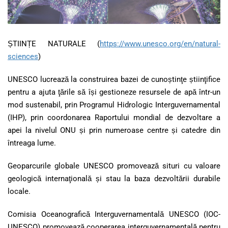
ȘTIINȚE NATURALE (
https://www.unesco.org/en/natural-
sciences
)
UNESCO lucrează la construirea bazei de cunoștinţe știinţifice
pentru a ajuta ţările să își gestioneze resursele de apă într-un
mod sustenabil, prin Programul Hidrologic Interguvernamental
(IHP), prin coordonarea Raportului mondial de dezvoltare a
apei la nivelul ONU și prin numeroase centre și catedre din
întreaga lume.
Geoparcurile globale UNESCO promovează situri cu valoare
geologică internaţională și stau la baza dezvoltării durabile
locale.
Comisia Oceanografică Interguvernamentală UNESCO (IOC-
UNESCO) promovează cooperarea interguvernamentală pentru