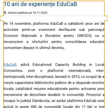
10 ani de experiențe EduCaB
Articol publicat pe 16-11-2023
Pe 14 noiembrie, platforma EduCaB a sărbătorit zece ani de
activitate printr-un eveniment desfășurat sub patronajul
Comisiei Naționale a României pentru UNESCO, ca o
recunoștere a eforturilor pentru consolidarea educației
comunitare depuse în ultimul deceniu.
EduCaB
, adică Educational Capacity Building in Local
Comunities, este o platformă internațională, inter-
instituțională, inter-disciplinară, lansată în 2013, cu scopul de a
crește capacitatea bibliotecilor publice de a răspunde nevoilor
locale, catalizând resurse educaționale pentru activarea unor
mecanisme de dezvoltare durabile în comunități. Proiectul a
început în județul Dâmbovița, iar astăzi platforma EduCab este
activă în peste 450 de comunități locale din 11 țări și trei