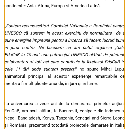
continente: Asia, Africa, Europa și America Latină.
„
Suntem recunoscători Comisiei Naționale a României pentru
UNESCO că suntem în acest exercițiu de normalitate de a
pune energiile împreună pentru a încerca să facem lucruri bune
în jurul nostru. Ne bucurăm că am putut organiza „Gala
EduCaB la 10 ani” sub patronajul UNESCO alături de prieteni,
colaboratori și toți cei care contribuie la înțelesul EduCaB în
cele 11 țări unde suntem prezenți
” ne spune Mihai Lupu,
animatorul principal al acestor experiențe remarcabile ce
merită a fi multiplicate oriunde, în țară și în lume.
La aniversarea a zece ani de la demararea primelor acțiuni
EduCaB, am avut alături, la București, echipele din Indonesia,
Nepal, Bangladesh, Kenya, Tanzania, Senegal and Sierra Leone
și România, prezentând totodată proiectele demarate în Italia