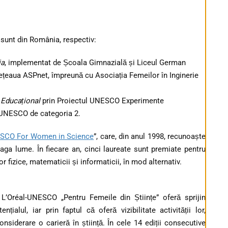
 sunt din România, respectiv:
ia
, implementat de Școala Gimnazială și Liceul German
ețeaua ASPnet, împreună cu Asociația Femeilor în Inginerie
 Educațional
prin Proiectul UNESCO Experimente
 UNESCO de categoria 2.
ESCO For Women in Science
”, care, din anul 1998, recunoaște
eaga lume. În fiecare an, cinci laureate sunt premiate pentru
lor fizice, matematicii și informaticii, în mod alternativ.
L’Oréal-UNESCO „Pentru Femeile din Științe” oferă sprijin
țialul, iar prin faptul că oferă vizibilitate activității lor,
onsiderare o carieră în știință. În cele 14 ediții consecutive