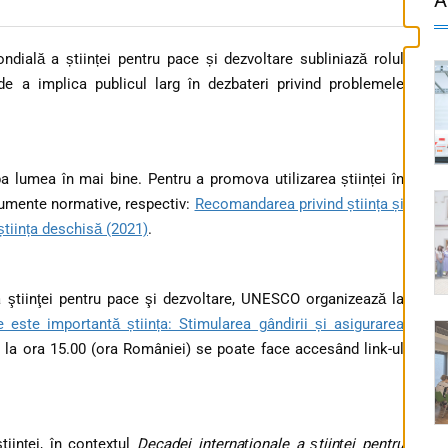
ndială a științei pentru pace și dezvoltare subliniază rolul
 de a implica publicul larg în dezbateri privind problemele
ba lumea în mai bine. Pentru a promova utilizarea științei în
rumente normative, respectiv:
Recomandarea privind știința și
tiința deschisă (2021)
.
a ştiinţei pentru pace şi dezvoltare, UNESCO organizează la
 este importantă știința: Stimularea gândirii și asigurarea
e la ora 15.00 (ora României) se poate face accesând link-ul
iinței, în contextul
Decadei internaționale a științei pentru