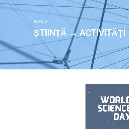
HOME
ȘTIINȚĂ → ACTIVITĂȚI