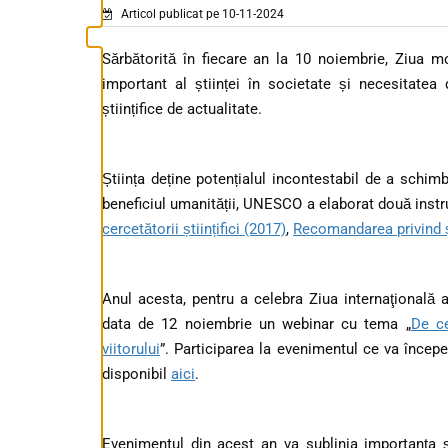
Articol publicat pe 10-11-2024
Sărbătorită în fiecare an la 10 noiembrie, Ziua mo
important al științei în societate și necesitatea
științifice de actualitate.
Știința deține potențialul incontestabil de a schim
beneficiul umanității, UNESCO a elaborat două inst
cercetătorii științifici (2017)
,
Recomandarea privind ș
Anul acesta, pentru a celebra Ziua internaţională 
data de 12 noiembrie un webinar cu tema „
De ce
viitorului
”. Participarea la evenimentul ce va încep
disponibil
aici
.
Evenimentul din acest an va sublinia importanța șt