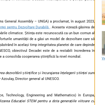
ions General Assembly – UNGA) a proclamat, în august 2023,
inței pentru Dezvoltare Durabilă
. Aceasta vizează găsirea de
bările climatice. Știința este recunoscută ca un bun comun al
forturile umanității de a găsi un model de dezvoltare care să
, păstrând în același timp integritatea planetei de care depinde
ESCO, obiectivul Decadei este de a restabili încrederea în
 de a consolida cooperarea științifică la nivel mondial.
Ve
dezvoltării științifice și încurajarea înțelegerii științei sunt
 Azoulay, Director general al UNESCO.
, Technology, Engineering and Mathematics) în Europa,
lizarea Educației STEM pentru a dota generațiile viitoare cu