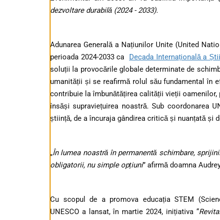
dezvoltare durabilă (2024 - 2033).
Adunarea Generală a Națiunilor Unite (United Nat
perioada 2024-2033 ca
Decada Internațională a Ști
soluții la provocările globale determinate de schim
umanității și se reafirmă rolul său fundamental în e
contribuie la îmbunătățirea calității vieții oamenilor
însăși supraviețuirea noastră. Sub coordonarea UN
știință, de a încuraja gândirea critică și nuanțată și
„
În lumea noastră în permanentă schimbare, sprijinirea 
obligatorii, nu simple opțiuni
” afirmă doamna Audrey
Cu scopul de a promova educația STEM (Science
UNESCO a lansat, în martie 2024, inițiativa “
Revita