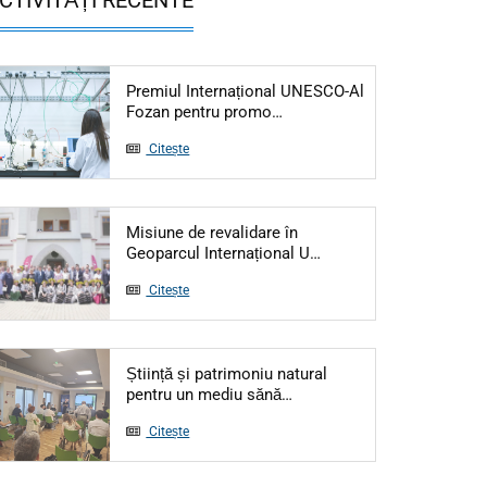
Premiul Internațional UNESCO-Al
Articol: Premiul Internațio
Fozan pentru promo…
Citește
Misiune de revalidare în
Articol: Misiune de re
Geoparcul Internațional U…
Citește
Știință și patrimoniu natural
Articol: Știință și patrimo
pentru un mediu sănă…
Citește