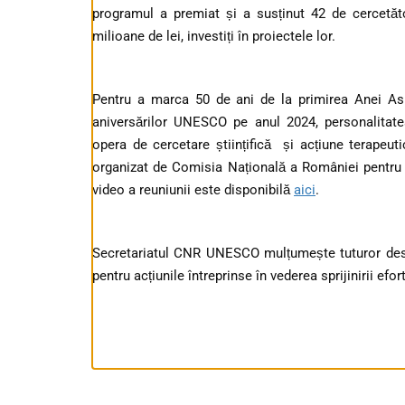
programul a premiat și a susținut 42 de cercetăt
milioane de lei, investiți în proiectele lor.
Pentru a marca 50 de ani de la primirea Anei Asl
aniversărilor UNESCO pe anul 2024, personalitat
opera de cercetare științifică și acțiune terapeu
organizat de Comisia Națională a României pentru
video a reuniunii este disponibilă
aici
.
Secretariatul CNR UNESCO mulțumește tuturor des
pentru acțiunile întreprinse în vederea sprijinirii efortu