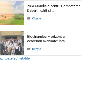
Ziua Mondială pentru Combaterea
Articol: Ziua Mondială pentru Co
Deșertificării și …
Citește
Biodinamica – orizont al
Articol: Biodinamica – or
cercetării avansate: întâ…
Citește
zi toate activitățile