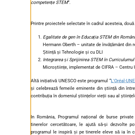
competențe STEM
”.
Printre proiectele selectate în cadrul acesteia, două
Egalitate de gen în Educația STEM din Român
Hermann Oberth – unitate de învățământ din r
Știință și Tehnologie și cu DLI
Integrarea și Sprijinirea STEM în Curriculumul
Microștiințe, implementat de CIFRA – Centru
Altă inițiativă UNESCO este programul “
L'Oréal-UN
și celebrează femeile eminente din știință din într
contribuția în domeniul științelor vieții sau al științe
In România, Programul național de burse private 
tinerelor cercetătoare, le ajută să-și dezvolte poten
programul le inspiră și pe tinerele eleve să ia în c