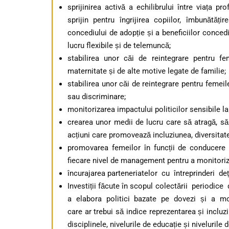
sprijinirea activă a echilibrului între viața 
sprijin pentru îngrijirea copiilor, îmbunătăți
concediului de adopție și a beneficiilor conce
lucru flexibile și de telemuncă;
stabilirea unor căi de reintegrare pentru f
maternitate și de alte motive legate de familie;
stabilirea unor căi de reintegrare pentru femeil
sau discriminare;
monitorizarea impactului politicilor sensibile 
crearea unor medii de lucru care să atragă, să
acțiuni care promovează incluziunea, diversitate
promovarea femeilor în funcții de conducere p
fiecare nivel de management pentru a monitoriza
încurajarea parteneriatelor cu întreprinderi d
Investiții făcute în scopul colectării periodi
a elabora politici bazate pe dovezi și a mo
care ar trebui să indice reprezentarea și incluzi
disciplinele, nivelurile de educație și nivelurile 