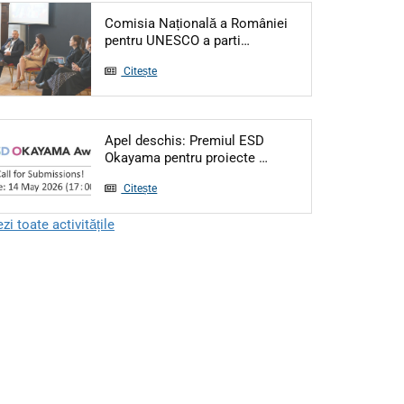
Comisia Națională a României
Articol: Comisia Națională
pentru UNESCO a parti…
Citește
Apel deschis: Premiul ESD
Articol: Apel deschis:
Okayama pentru proiecte …
Citește
zi toate activitățile