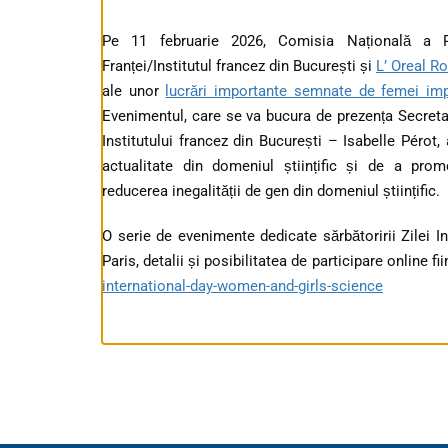
Pe 11 februarie 2026, Comisia Națională a
Franței/Institutul francez din București și
L’ Oreal R
ale unor
lucrări importante semnate de femei imp
Evenimentul, care se va bucura de prezența Secret
Institutului francez din București – Isabelle Pérot,
actualitate din domeniul științific și de a pro
reducerea inegalității de gen din domeniul științific.
O serie de evenimente dedicate sărbătoririi Zilei Int
Paris, detalii și posibilitatea de participare online fi
international-day-women-and-girls-science