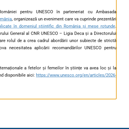
 României pentru UNESCO în parteneriat cu Ambasada
omânia
, organizează un eveniment care va cuprinde prezentări
licate în domeniul științific din România și mese rotunde
.
arului General al CNR UNESCO – Ligia Deca și a Directorului
 are rolul de a crea cadrul abordării unor subiecte de strictă
mova necesitatea aplicării recomandărilor UNESCO pentru
ernaționale a fetelor și femeilor în științe va avea loc și la
ind disponibile aici:
https://www.unesco.org/en/articles/2026-