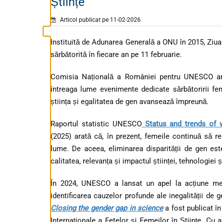
Științe
Articol publicat pe 11-02-2026
Instituită de Adunarea Generală a ONU în 2015, Ziua i
sărbătorită în fiecare an pe 11 februarie.
Comisia Națională a României pentru UNESCO ami
întreaga lume evenimente dedicate sărbătoririi feme
știința și egalitatea de gen avansează împreună.
Raportul statistic UNESCO
Status and trends of 
(2025) arată că, în prezent, femeile continuă să re
lume. De aceea, eliminarea disparității de gen es
calitatea, relevanța și impactul științei, tehnologiei ș
În 2024, UNESCO a lansat un apel la acțiune men
identificarea cauzelor profunde ale inegalității de g
Closing the gender gap in science
a fost publicat în
Internaționale a Fetelor și Femeilor în Științe. Cu