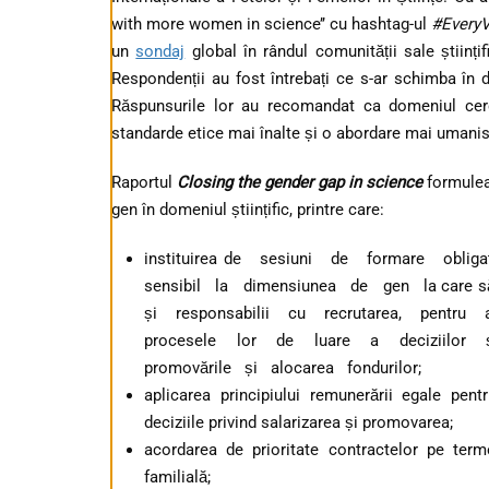
with more women in science’’ cu hashtag-ul
#EveryV
un
sondaj
global în rândul comunității sale științi
Respondenții au fost întrebați ce s-ar schimba în d
Răspunsurile lor au recomandat ca domeniul cerce
standarde etice mai înalte și o abordare mai umanis
Raportul
Closing the gender gap in science
formulea
gen în domeniul științific, printre care:
instituirea de sesiuni de formare oblig
sensibil la dimensiunea de gen la care să
și responsabilii cu recrutarea, pentru
procesele lor de luare a deciziilor 
promovările și alocarea fondurilor;
aplicarea principiului remunerării egale pe
deciziile privind salarizarea și promovarea;
acordarea de prioritate contractelor pe terme
familială;