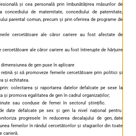
profesională și cea personală prin îmbunătățirea măsurilor de
rea concediului de maternitate, concediului de paternitate,
diului parental comun, precum și prin oferirea de programe de
emeile cercetătoare ale căror cariere au fost afectate de
e cercetătoare ale căror cariere au fost întrerupte de hărțuire
la dimensiunea de gen puse în aplicare
 rețină și să promoveze femeile cercetătoare prin politici și
a și echitatea.
rin: colectarea și raportarea datelor defalcate pe sexe la
 și promova egalitatea de gen în cadrul organizațiilor;
eținute sau conduse de femei în sectorul științific.
ce de date defalcate pe sex și gen la nivel național pentru
nitoriza progresele în reducerea decalajului de gen, date
unea femeilor în rândul cercetătorilor și stagiarilor din toate
de carieră.