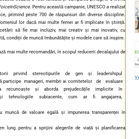
oiceInScience
. Pentru această campanie, UNESCO a realizat
fice, primind peste 700 de răspunsuri din diverse discipline.
omeniul lor dacă mai multe femei ar fi implicate în știință.
tării să fie mai incluziv, mai creativ și mai inovativ, cu
tă, condiții de muncă îmbunătățite și modele care să inspire.
ză mai multe recomandări, în scopul reducerii decalajului de
atorii privind stereotipurile de gen și leadershipul
Ve
 participe manageri, membri ai comitetelor de evaluare
 a recunoaște și aborda prejudecățile implicite în
și tehnologiile subiacente, cum ar fi angajarea,
ntru muncă de valoare egală și impunerea transparenței în
n lung pentru a sprijini alegerile de viață și planificarea