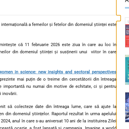
nternațională a femeilor și fetelor din domeniul științei este
ntește că 11 februarie 2026 este ziua în care au loc în
ilor din domeniul științei și susținerii unui viitor în care
women in science: new insights and sectoral perspectives
prezinte mai puțin de o treime din cercetătorii din întreaga
te importantă nu numai din motive de echitate, ci și pentru
i inovării.
it să colecteze date din întreaga lume, care să ajute la
en din domeniul științelor. Raportul rezultat în urma apelului
 2024, anul în care s-au aniversat 10 ani de la instituirea Zilei
 această ocazie, a fost lansată și campania „Imagine a world