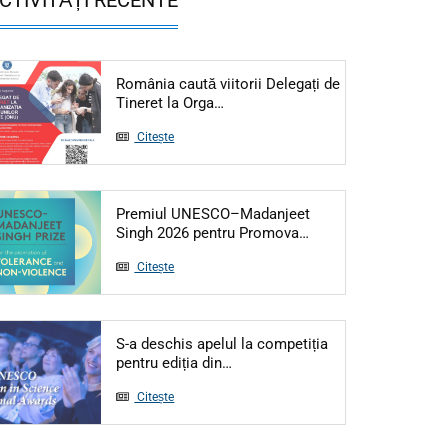
România caută viitorii Delegați de
Articol: România caută viitorii Del
Tineret la Orga…
Citește
Premiul UNESCO–Madanjeet
Articol: Premiul UN
Singh 2026 pentru Promova…
Citește
S-a deschis apelul la competiția
Articol: S-a deschis apelul la c
pentru ediția din…
Citește