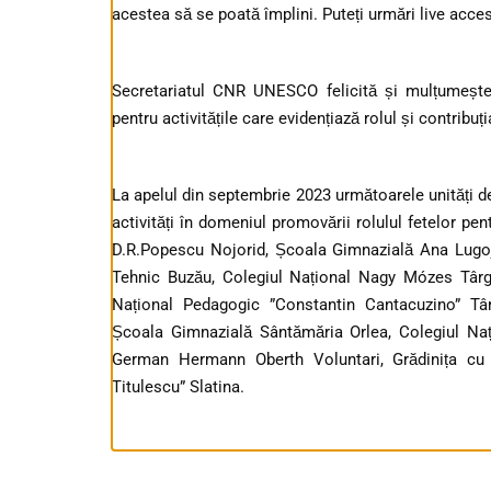
acestea să se poată împlini. Puteți urmări live acc
Secretariatul CNR UNESCO felicită și mulțumește
pentru activitățile care evidențiază rolul și contribu
La apelul din septembrie 2023 următoarele unități de
activități în domeniul promovării rolulul fetelor pe
D.R.Popescu Nojorid, Școala Gimnazială Ana Lugoja
Tehnic Buzău, Colegiul Național Nagy Mózes Târgu
Național Pedagogic ”Constantin Cantacuzino” Tâ
Școala Gimnazială Sântămăria Orlea, Colegiul Nați
German Hermann Oberth Voluntari, Grădinița cu 
Titulescu” Slatina.