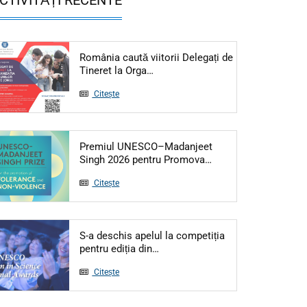
România caută viitorii Delegați de
Articol: România caută viitorii Del
Tineret la Orga…
Citește
Premiul UNESCO–Madanjeet
Articol: Premiul UN
Singh 2026 pentru Promova…
Citește
S-a deschis apelul la competiția
Articol: S-a deschis apelul la c
pentru ediția din…
Citește