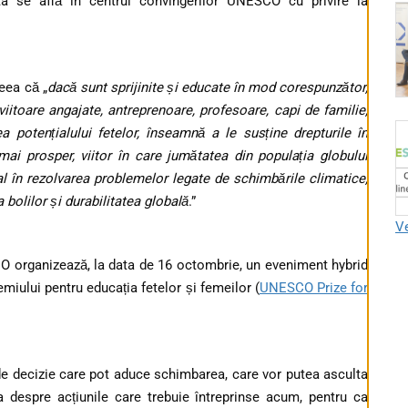
a se află în centrul convingerilor UNESCO cu privire la
eea că „
dacă sunt sprijinite și educate în mod corespunzător,
iitoare angajate, antreprenoare, profesoare, capi de familie,
ea potențialului fetelor, înseamnă a le susține drepturile în
mai prosper, viitor în care jumătatea din populația globului
al în rezolvarea problemelor legate de schimbările climatice,
 bolilor și durabilitatea globală
.”
Ve
CO organizează, la data de 16 octombrie, un eveniment hybrid
emiului pentru educația fetelor și femeilor (
UNESCO Prize for
i de decizie care pot aduce schimbarea, care vor putea asculta
fla despre acțiunile care trebuie întreprinse acum, pentru ca