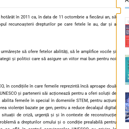
hotărât în 2011 ca, în data de 11 octombrie a fiecărui an, să
opul recunoașterii drepturilor pe care fetele le au, dar și a
- urmărește să ofere fetelor abilități, să le amplifice vocile și
rategii și politici care să asigure un viitor mai bun pentru noi
O, în condițiile în care femeile reprezintă încă aproape două
. UNESCO și partenerii săi acționează pentru a oferi soluții de
 a abilita femeile în special în domeniile STEM, pentru acțiuni
a violenței bazate pe gen, pentru a reduce decalajul digital
n situații de criză, urgență și și în contexte de reconstrucție
oblemă a drepturilor omului și o condiție prealabilă pentru