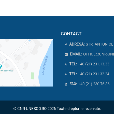
CONTACT
ADRESA:
STR. ANTON CE
EMAIL:
OFFICE@CNR-UN
TEL:
+40 (21) 231.13.33
TEL:
+40 (21) 231.32.24
FAX:
+40 (21) 230.76.36
© CNR-UNESCO.RO 2026 Toate drepturile rezervate.