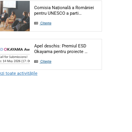
Comisia Națională a României
Articol: Comisia Națională
pentru UNESCO a parti…
Citește
Apel deschis: Premiul ESD
Articol: Apel deschis:
Okayama pentru proiecte …
Citește
zi toate activitățile