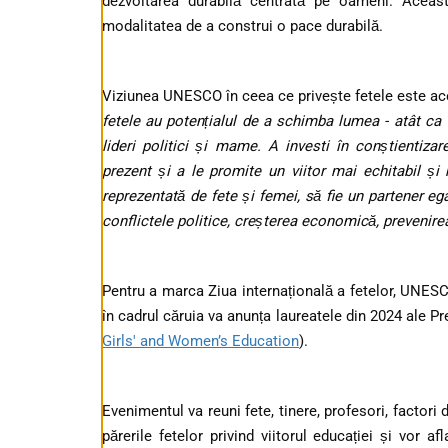
dezvoltarea durabilă centrată pe oameni. Aceast
modalitatea de a construi o pace durabilă.
Viziunea UNESCO în ceea ce privește fetele este ac
fetele au potențialul de a schimba lumea - atât ca v
lideri politici și mame. A investi în conștientizar
prezent și a le promite un viitor mai echitabil și 
reprezentată de fete și femei, să fie un partener eg
conflictele politice, creșterea economică, prevenirea
Pentru a marca Ziua internațională a fetelor, UNES
în cadrul căruia va anunța laureatele din 2024 ale Pr
Girls' and Women’s Education
).
Evenimentul va reuni fete, tinere, profesori, factor
părerile fetelor privind viitorul educației și vor a