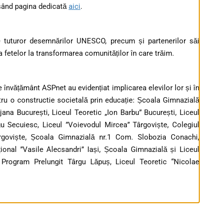
esând pagina dedicată
aici
.
 tuturor desemnărilor UNESCO, precum și partenerilor săi
ția fetelor la transformarea comunităților în care trăim.
 învățământ ASPnet au evidențiat implicarea elevilor lor și în
ntru o constructie societală prin educație: Școala Gimnazială
na București, Liceul Teoretic „Ion Barbu” București, Liceul
 Secuiesc, Liceul ”Voievodul Mircea” Târgoviște, Colegiul
rgoviște, Școala Gimnazială nr.1 Com. Slobozia Conachi,
onal ”Vasile Alecsandri” Iași, Școala Gimnazială și Liceul
Program Prelungit Târgu Lăpuș, Liceul Teoretic “Nicolae