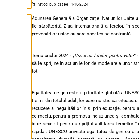
Articol publicat pe 11-10-2024
Adunarea Generală a Organizației Națiunilor Unite a 
fie sărbătorită Ziua internațională a fetelor, în sc
provocărilor unice cu care acestea se confruntă.
Tema anului 2024 - „
Viziunea fetelor pentru viitor
” 
să le sprijine în acțiunile lor de modelare a unor st
toți.
Egalitatea de gen este o prioritate globală a UNESC
treimi din totalul adulților care nu știu să citească
reducere a inegalităților în și prin educație, pentru
de mediu, pentru a promova incluziunea și combatere
între sexe și pentru a sprijini abilitarea femeilor î
rapidă.. UNESCO priveste egalitatea de gen ca o pr