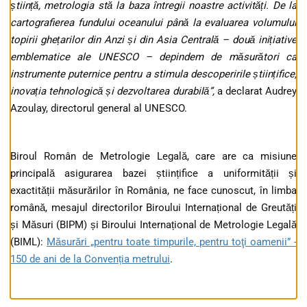
știință, metrologia stă la baza întregii noastre activități. De la
cartografierea fundului oceanului până la evaluarea volumului
topirii ghețarilor din Anzi și din Asia Centrală – două inițiative
emblematice ale UNESCO – depindem de măsurători ca
instrumente puternice pentru a stimula descoperirile științifice,
inovația tehnologică și dezvoltarea durabilă”,
a declarat Audrey
Azoulay, directorul general al UNESCO.
Biroul Român de Metrologie Legală, care are ca misiune
principală asigurarea bazei științifice a uniformității și
exactității măsurărilor în România, ne face cunoscut, în limba
română, mesajul directorilor Biroului Internațional de Greutăți
și Măsuri (BIPM) și Biroului Internațional de Metrologie Legală
(BIML):
Măsurări „pentru toate timpurile, pentru toţi oamenii” -
150 de ani de la Convenția metrului
.