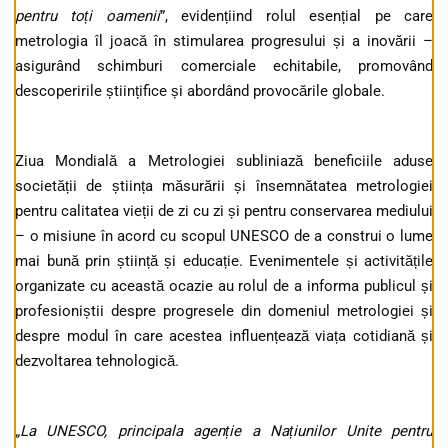
pentru toți oamenii
”, evidențiind rolul esențial pe care
metrologia îl joacă în stimularea progresului și a inovării –
asigurând schimburi comerciale echitabile, promovând
descoperirile științifice și abordând provocările globale.
Ziua Mondială a Metrologiei subliniază beneficiile aduse
societății de știința măsurării și însemnătatea metrologiei
pentru calitatea vieții de zi cu zi și pentru conservarea mediului
– o misiune în acord cu scopul UNESCO de a construi o lume
mai bună prin știință și educație. Evenimentele și activitățile
organizate cu această ocazie au rolul de a informa publicul și
profesioniștii despre progresele din domeniul metrologiei și
despre modul în care acestea influențează viața cotidiană și
dezvoltarea tehnologică.
„La UNESCO, principala agenție a Națiunilor Unite pentru