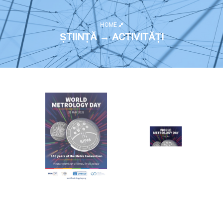
HOME
ȘTIINȚĂ → ACTIVITĂȚI