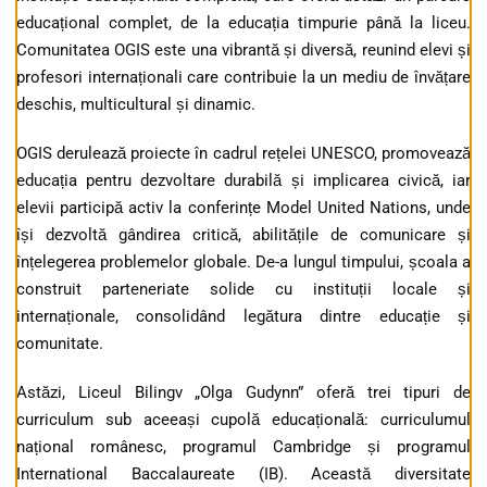
educațional complet, de la educația timpurie până la liceu.
Comunitatea OGIS este una vibrantă și diversă, reunind elevi și
profesori internaționali care contribuie la un mediu de învățare
deschis, multicultural și dinamic.
OGIS derulează proiecte în cadrul rețelei UNESCO, promovează
educația pentru dezvoltare durabilă și implicarea civică, iar
elevii participă activ la conferințe Model United Nations, unde
își dezvoltă gândirea critică, abilitățile de comunicare și
înțelegerea problemelor globale. De-a lungul timpului, școala a
construit parteneriate solide cu instituții locale și
internaționale, consolidând legătura dintre educație și
comunitate.
Astăzi, Liceul Bilingv „Olga Gudynn” oferă trei tipuri de
curriculum sub aceeași cupolă educațională: curriculumul
național românesc, programul Cambridge și programul
International Baccalaureate (IB). Această diversitate