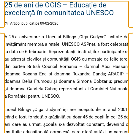
25 de ani de OGIS – Educație de
excelență în comunitatea UNESCO
Articol publicat pe 09-02-2026
A 25-a aniversare a Liceului Bilingv „Olga Gudynn”, unitate de
învățământ membră a rețelei UNESCO ASPnet, a fost celebrată
la data de 6 februarie. Reprezentanţii instituţiilor participante s-
au adresat elevilor și comunității OGIS cu mesaje de felicitare:
din partea British Council România – domnul Abdi Hassan,
doamna Roxana Ene și doamna Ruxandra Dandu; ARACIP –
doamna Delia Frumosu și doamna Simona Cobzariu; precum
și doamna Gabriela Gabor, reprezentant al Comisiei Naționale
a României pentru UNESCO.
Liceul Bilingv „Olga Gudynn” își are începuturile în anul 2001,
când a fost fondată o grădiniță cu doar 45 de copii.În cei 25 de
ani care au urmat, școala s-a dezvoltat constant, devenind o
instituție educațională complexă, care oferă astăzi un parcurs