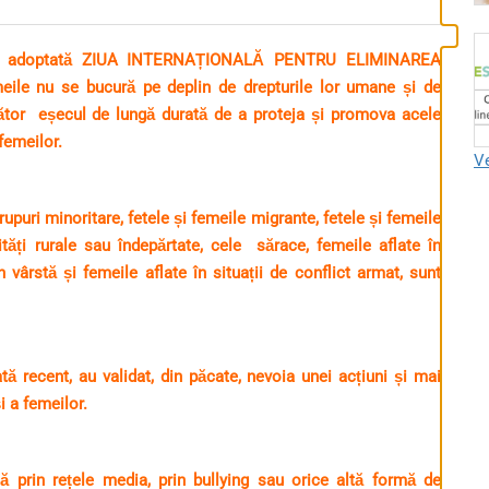
fost adoptată ZIUA INTERNAȚIONALĂ PENTRU ELIMINAREA
le nu se bucură pe deplin de drepturile lor umane și de
jorător eșecul de lungă durată de a proteja și promova acele
 femeilor.
Ve
rupuri minoritare, fetele și femeile migrante, fetele și femeile
ități rurale sau îndepărtate, cele sărace, femeile aflate în
 în vârstă și femeile aflate în situații de conflict armat, sunt
ă recent, au validat, din păcate, nevoia unei acțiuni și mai
i a femeilor.
ă prin rețele media, prin bullying sau orice altă formă de