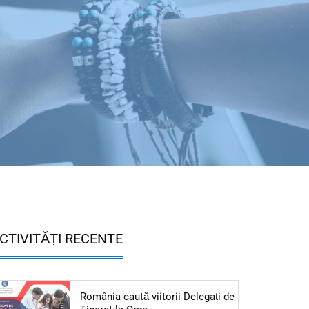
CTIVITĂȚI RECENTE
România caută viitorii Delegați de
Articol: România caută viitorii Del