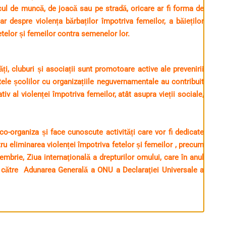
cul de muncă, de joacă sau pe stradă, oricare ar fi forma de
ar despre violența bărbaților împotriva femeilor, a băieților
fetelor și femeilor contra semenelor lor.
, cluburi și asociații sunt promotoare active ale prevenirii
atele școlilor cu organizațiile neguvernamentale au contribuit
iv al violenței împotriva femeilor, atât asupra vieții sociale,
organiza și face cunoscute activități care vor fi dedicate
ru eliminarea violenței împotriva fetelor și femeilor , precum
ecembrie, Ziua internaţională a drepturilor omului, care în anul
e către Adunarea Generală a ONU a Declaraţiei Universale a