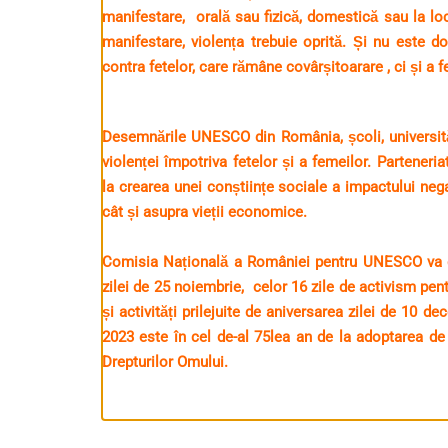
manifestare, orală sau fizică, domestică sau la lo
manifestare, violența trebuie oprită. Și nu este do
contra fetelor, care rămâne covârșitoarare , ci și a 
Desemnările UNESCO din România, școli, universități
violenței împotriva fetelor și a femeilor. Parteneri
la crearea unei conștiințe sociale a impactului negat
cât și asupra vieții economice.
Comisia Națională a României pentru UNESCO va co-
zilei de 25 noiembrie, celor 16 zile de activism pent
și activități prilejuite de aniversarea zilei de 10 d
2023 este în cel de-al 75lea an de la adoptarea d
Drepturilor Omului.