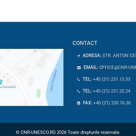
CONTACT
ADRESA:
STR. ANTON CE
EMAIL:
OFFICE@CNR-UN
TEL:
+40 (21) 231.13.33
TEL:
+40 (21) 231.32.24
FAX:
+40 (21) 230.76.36
© CNR-UNESCO.RO 2026 Toate drepturile rezervate.