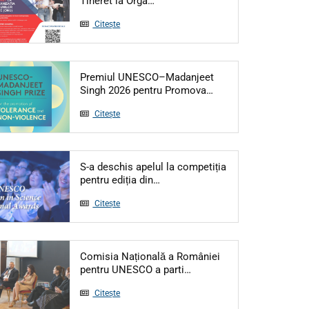
Tineret la Orga…
Citește
Premiul UNESCO–Madanjeet
Articol: Premiul UN
Singh 2026 pentru Promova…
Citește
S-a deschis apelul la competiția
Articol: S-a deschis apelul la c
pentru ediția din…
Citește
Comisia Națională a României
Articol: Comisia Națională
pentru UNESCO a parti…
Citește