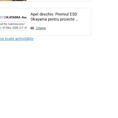
Apel deschis: Premiul ESD
Articol: Apel deschis:
Okayama pentru proiecte …
Citește
zi toate activitățile