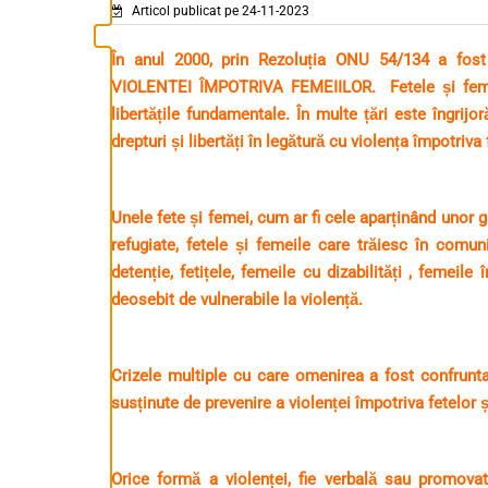
Articol publicat pe 24-11-2023
În anul 2000, prin Rezoluția ONU 54/134 a 
VIOLENTEI ÎMPOTRIVA FEMEIILOR. Fetele și femei
libertățile fundamentale. În multe țări este îngri
drepturi și libertăți în legătură cu violența împotriva
Unele fete și femei, cum ar fi cele aparținând unor g
refugiate, fetele și femeile care trăiesc în comun
detenție, fetițele, femeile cu dizabilități , femeile
deosebit de vulnerabile la violență.
Crizele multiple cu care omenirea a fost confruntat
susținute de prevenire a violenței împotriva fetelor ș
Orice formă a violenței, fie verbală sau promovat