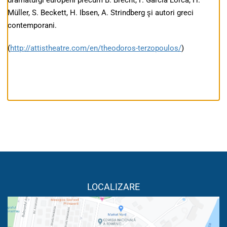
dramaturgi europeni precum B. Brecht, F. Garcia Lorca, H.
Müller, S. Beckett, H. Ibsen, A. Strindberg şi autori greci
contemporani.
(
http://attistheatre.com/en/theodoros-terzopoulos/
)
LOCALIZARE