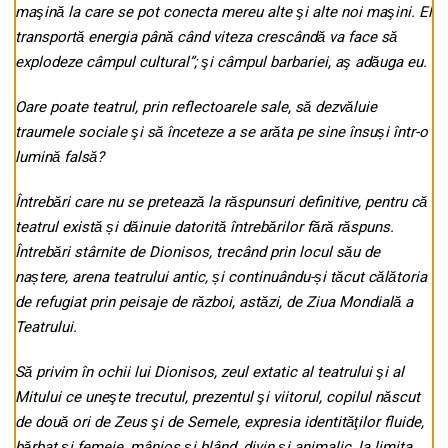
maşină la care se pot conecta mereu alte şi alte noi maşini. El
transportă energia până când viteza crescândă va face să
explodeze câmpul cultural”; şi câmpul barbariei, aş adăuga eu.
Oare poate teatrul, prin reflectoarele sale, să dezvăluie
traumele sociale şi să înceteze a se arăta pe sine însuși într-o
lumină falsă?
Întrebări care nu se pretează la răspunsuri definitive, pentru că
teatrul există și dăinuie datorită întrebărilor fără răspuns.
Întrebări stârnite de Dionisos, trecând prin locul său de
naștere, arena teatrului antic, și continuându-și tăcut călătoria
de refugiat prin peisaje de război, astăzi, de Ziua Mondială a
Teatrului.
Să privim în ochii lui Dionisos, zeul extatic al teatrului şi al
Mitului ce uneşte trecutul, prezentul şi viitorul, copilul născut
de două ori de Zeus şi de Semele, expresia identităţilor fluide,
bărbat şi femeie, mânios şi blând, divin şi animalic, la limita