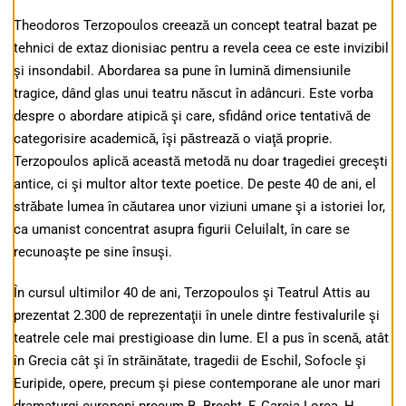
Theodoros Terzopoulos creează un concept teatral bazat pe
tehnici de extaz dionisiac pentru a revela ceea ce este invizibil
şi insondabil. Abordarea sa pune în lumină dimensiunile
tragice, dând glas unui teatru născut în adâncuri. Este vorba
despre o abordare atipică şi care, sfidând orice tentativă de
categorisire academică, îşi păstrează o viaţă proprie.
Terzopoulos aplică această metodă nu doar tragediei greceşti
antice, ci şi multor altor texte poetice. De peste 40 de ani, el
străbate lumea în căutarea unor viziuni umane şi a istoriei lor,
ca umanist concentrat asupra figurii Celuilalt, în care se
recunoaşte pe sine însuşi.
În cursul ultimilor 40 de ani, Terzopoulos şi Teatrul Attis au
prezentat 2.300 de reprezentaţii în unele dintre festivalurile şi
teatrele cele mai prestigioase din lume. El a pus în scenă, atât
în Grecia cât şi în străinătate, tragedii de Eschil, Sofocle şi
Euripide, opere, precum şi piese contemporane ale unor mari