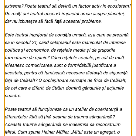
extreme? Poate teatrul să devină un factor activ în ecosistem?
De mulţi ani teatrul observă impactul uman asupra planetei,
dar nu izbuteşte să facă faţă aceastei probleme.
Este teatrul îngrijorat de condiţia umană, aşa cum se prezintă
ea în secolul 21, când cetăţeanul este manipulat de interese
politice şi economice, de reţelele media şi de grupurile
formatoare de opinie? Când reţelele sociale, pe cât de mult
înlesnesc comunicarea, sunt o formidabilă justificare a
acesteia, pentru că furnizează necesara distanţă de siguranţă
faţă de Celălalt? O copleşitoare senzaţie de frică de Celălalt,
de cel care e diferit, de Străin, domină gândurile şi acţiunile
noastre.
Poate teatrul să funcţioneze ca un atelier de coexistenţă a
diferenţelor fără să ţină seama de trauma sângerândă?
Această traumă sângerândă ne îndeamnă să reconstruim
Mitul. Cum spune Heiner Müller, „Mitul este un agregat, o