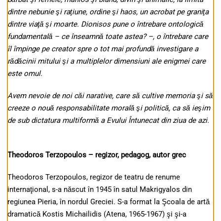
dintre nebunie şi raţiune, ordine şi haos, un acrobat pe graniţa
dintre viaţă şi moarte. Dionisos pune o întrebare ontologică
fundamentală – ce înseamnă toate astea? –, o întrebare care
îl împinge pe creator spre o tot mai profundă investigare a
rădăcinii mitului şi a multiplelor dimensiuni ale enigmei care
este omul.
Avem nevoie de noi căi narative, care să cultive memoria şi să
creeze o nouă responsabilitate morală şi politică, ca să ieşim
de sub dictatura multiformă a Evului Întunecat din ziua de azi.
Theodoros Terzopoulos – r
egizor, pedagog, autor grec
Theodoros Terzopoulos, regizor de teatru de renume
internaţional, s-a născut în 1945 în satul Makrigyalos din
regiunea Pieria, în nordul Greciei. S-a format la Şcoala de artă
dramatică Kostis Michailidis (Atena, 1965-1967) şi şi-a