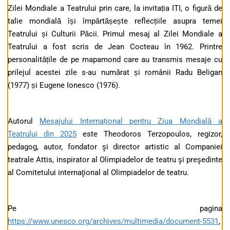
Zilei Mondiale a Teatrului prin care, la invitația ITI, o figură de
talie mondială își împărtășește reflecțiile asupra temei
Teatrului și Culturii Păcii. Primul mesaj al Zilei Mondiale a
Teatrului a fost scris de Jean Cocteau în 1962. Printre
personalitățile de pe mapamond care au transmis mesaje cu
prilejul acestei zile s-au numărat și românii Radu Beligan
(1977) și Eugene Ionesco (1976).
Autorul
Mesajului Internațional pentru Ziua Mondială a
Teatrului din 2025
este Theodoros Terzopoulos, regizor,
pedagog, autor, fondator şi director artistic al Companiei
teatrale Attis, inspirator al Olimpiadelor de teatru şi preşedinte
al Comitetului internaţional al Olimpiadelor de teatru.
Pe pagina
https://www.unesco.org/archives/multimedia/document-5531
,