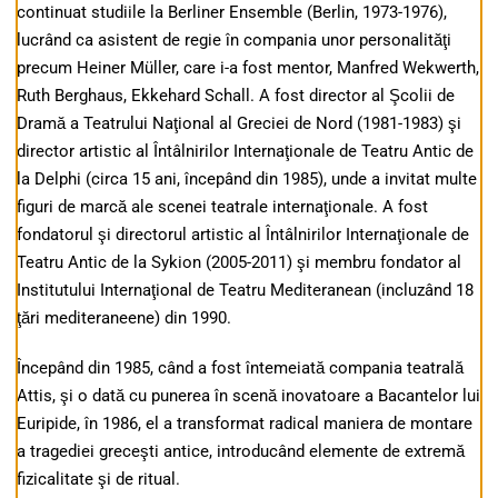
continuat studiile la Berliner Ensemble (Berlin, 1973-1976),
lucrând ca asistent de regie în compania unor personalităţi
precum Heiner Müller, care i-a fost mentor, Manfred Wekwerth,
Ruth Berghaus, Ekkehard Schall. A fost director al Şcolii de
Dramă a Teatrului Naţional al Greciei de Nord (1981-1983) şi
director artistic al Întâlnirilor Internaţionale de Teatru Antic de
la Delphi (circa 15 ani, începând din 1985), unde a invitat multe
figuri de marcă ale scenei teatrale internaţionale. A fost
fondatorul şi directorul artistic al Întâlnirilor Internaţionale de
Teatru Antic de la Sykion (2005-2011) şi membru fondator al
Institutului Internaţional de Teatru Mediteranean (incluzând 18
ţări mediteraneene) din 1990.
Începând din 1985, când a fost întemeiată compania teatrală
Attis, şi o dată cu punerea în scenă inovatoare a Bacantelor lui
Euripide, în 1986, el a transformat radical maniera de montare
a tragediei greceşti antice, introducând elemente de extremă
fizicalitate şi de ritual.