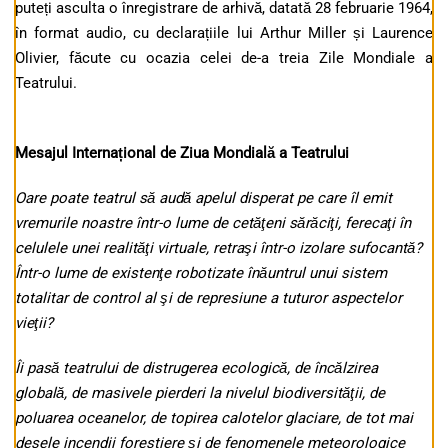
puteți asculta o înregistrare de arhivă, datată 28 februarie 1964,
în format audio, cu declarațiile lui Arthur Miller și Laurence
Olivier, făcute cu ocazia celei de-a treia Zile Mondiale a
Teatrului.
Mesajul Internațional de Ziua Mondială a Teatrului
Oare poate teatrul să audă apelul disperat pe care îl emit
vremurile noastre într-o lume de cetăţeni sărăciţi, ferecaţi în
celulele unei realităţi virtuale, retraşi într-o izolare sufocantă?
Într-o lume de existenţe robotizate înăuntrul unui sistem
totalitar de control al şi de represiune a tuturor aspectelor
vieţii?
Îi pasă teatrului de distrugerea ecologică, de încălzirea
globală, de masivele pierderi la nivelul biodiversităţii, de
poluarea oceanelor, de topirea calotelor glaciare, de tot mai
desele incendii forestiere şi de fenomenele meteorologice