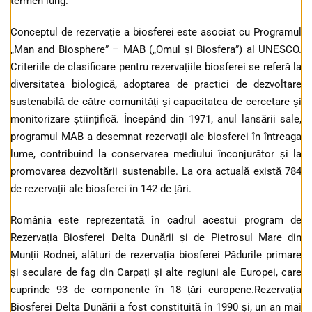
termen lung.
Conceptul de rezervație a biosferei este asociat cu Programul
„Man and Biosphere” – MAB („Omul și Biosfera”) al UNESCO.
Criteriile de clasificare pentru rezervațiile biosferei se referă la
diversitatea biologică, adoptarea de practici de dezvoltare
sustenabilă de către comunități și capacitatea de cercetare și
monitorizare științifică. Începând din 1971, anul lansării sale,
programul MAB a desemnat rezervații ale biosferei în întreaga
lume, contribuind la conservarea mediului înconjurător și la
promovarea dezvoltării sustenabile. La ora actuală există 784
de rezervații ale biosferei în 142 de țări.
România este reprezentată în cadrul acestui program de
Rezervația Biosferei Delta Dunării și de Pietrosul Mare din
Munții Rodnei, alături de rezervația biosferei Pădurile primare
și seculare de fag din Carpați și alte regiuni ale Europei, care
cuprinde 93 de componente în 18 țări europene.Rezervația
Biosferei Delta Dunării a fost constituită în 1990 și, un an mai