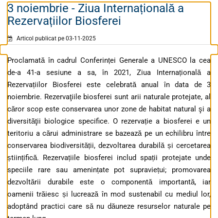
3 noiembrie - Ziua Internațională a
Rezervațiilor Biosferei
Articol publicat pe 03-11-2025
Proclamată în cadrul Conferinței Generale a UNESCO la cea
de-a 41-a sesiune a sa, în 2021, Ziua Internațională a
Rezervațiilor Biosferei este celebrată anual în data de 3
noiembrie. Rezervaţiile biosferei sunt arii naturale protejate, al
căror scop este conservarea unor zone de habitat natural şi a
diversităţii biologice specifice. O rezervație a biosferei e un
teritoriu a cărui administrare se bazează pe un echilibru între
conservarea biodiversității, dezvoltarea durabilă și cercetarea
științifică. Rezervațiile biosferei includ spații protejate unde
speciile rare sau amenințate pot supraviețui; promovarea
dezvoltării durabile este o componentă importantă, iar
oamenii trăiesc și lucrează în mod sustenabil cu mediul lor,
adoptând practici care să nu dăuneze resurselor naturale pe