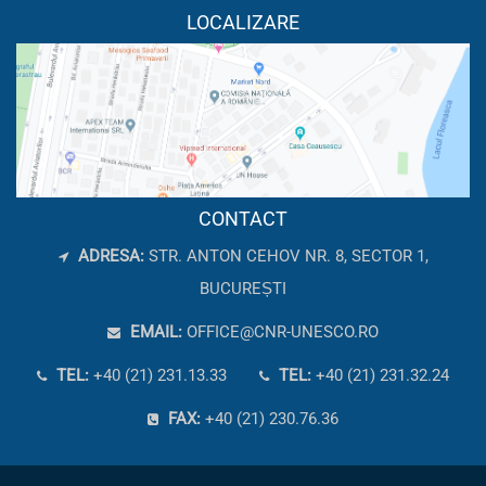
LOCALIZARE
CONTACT
ADRESA:
STR. ANTON CEHOV NR. 8, SECTOR 1,
BUCUREȘTI
EMAIL:
OFFICE@CNR-UNESCO.RO
TEL:
+40 (21) 231.13.33
TEL:
+40 (21) 231.32.24
FAX:
+40 (21) 230.76.36