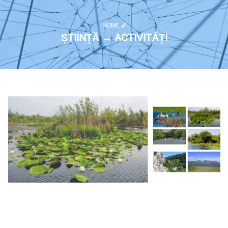
HOME
ȘTIINȚĂ → ACTIVITĂȚI