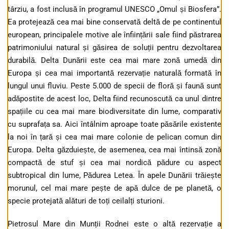
târziu, a fost inclusă în programul UNESCO „Omul și Biosfera”.
Ea protejează cea mai bine conservată deltă de pe continentul
european, principalele motive ale înființării sale fiind păstrarea
patrimoniului natural și găsirea de soluții pentru dezvoltarea
durabilă. Delta Dunării este cea mai mare zonă umedă din
Europa și cea mai importantă rezervație naturală formată în
lungul unui fluviu. Peste 5.000 de specii de floră și faună sunt
adăpostite de acest loc, Delta fiind recunoscută ca unul dintre
spațiile cu cea mai mare biodiversitate din lume, comparativ
cu suprafața sa. Aici întâlnim aproape toate păsările existente
la noi în țară și cea mai mare colonie de pelican comun din
Europa. Delta găzduiește, de asemenea, cea mai întinsă zonă
compactă de stuf și cea mai nordică pădure cu aspect
subtropical din lume, Pădurea Letea. În apele Dunării trăiește
morunul, cel mai mare pește de apă dulce de pe planetă, o
specie protejată alături de toți ceilalți sturioni.
Pietrosul Mare din Munții Rodnei este o altă rezervație a