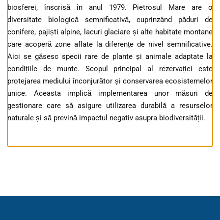
biosferei, înscrisă în anul 1979. Pietrosul Mare are o
diversitate biologică semnificativă, cuprinzând păduri de
conifere, pajiști alpine, lacuri glaciare și alte habitate montane
care acoperă zone aflate la diferențe de nivel semnificative.
Aici se găsesc specii rare de plante și animale adaptate la
condițiile de munte. Scopul principal al rezervației este
protejarea mediului înconjurător și conservarea ecosistemelor
unice. Aceasta implică implementarea unor măsuri de
gestionare care să asigure utilizarea durabilă a resurselor
naturale și să prevină impactul negativ asupra biodiversității.