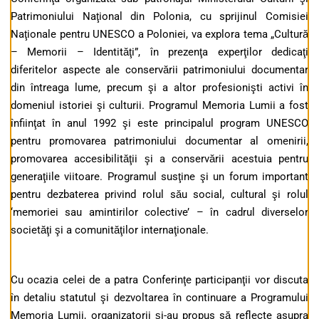
Patrimoniului Naţional din Polonia, cu sprijinul Comisiei
Naţionale pentru UNESCO a Poloniei, va explora tema „Cultură
– Memorii – Identităţi”, în prezenţa experţilor dedicaţi
diferitelor aspecte ale conservării patrimoniului documentar
din întreaga lume, precum şi a altor profesionişti activi în
domeniul istoriei şi culturii. Programul Memoria Lumii a fost
înfiinţat în anul 1992 şi este principalul program UNESCO
pentru promovarea patrimoniului documentar al omenirii,
promovarea accesibilităţii şi a conservării acestuia pentru
generaţiile viitoare. Programul susţine şi un forum important
pentru dezbaterea privind rolul său social, cultural şi rolul
‘memoriei sau amintirilor colective’ – în cadrul diverselor
societăţi şi a comunităţilor internaţionale.
Cu ocazia celei de a patra Conferinţe participanţii vor discuta
în detaliu statutul şi dezvoltarea în continuare a Programului
Memoria Lumii, organizatorii şi-au propus să reflecte asupra