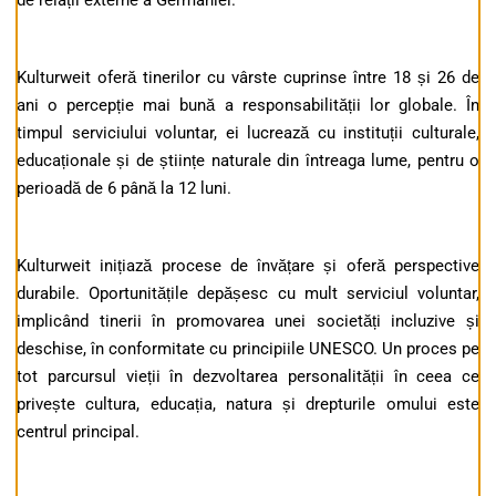
de relații externe a Germaniei.
Kulturweit oferă tinerilor cu vârste cuprinse între 18 și 26 de
ani o percepție mai bună a responsabilității lor globale. În
timpul serviciului voluntar, ei lucrează cu instituții culturale,
educaționale și de științe naturale din întreaga lume, pentru o
perioadă de 6 până la 12 luni.
Kulturweit inițiază procese de învățare și oferă perspective
durabile. Oportunitățile depășesc cu mult serviciul voluntar,
implicând tinerii în promovarea unei societăți incluzive și
deschise, în conformitate cu principiile UNESCO. Un proces pe
tot parcursul vieții în dezvoltarea personalității în ceea ce
privește cultura, educația, natura și drepturile omului este
centrul principal.