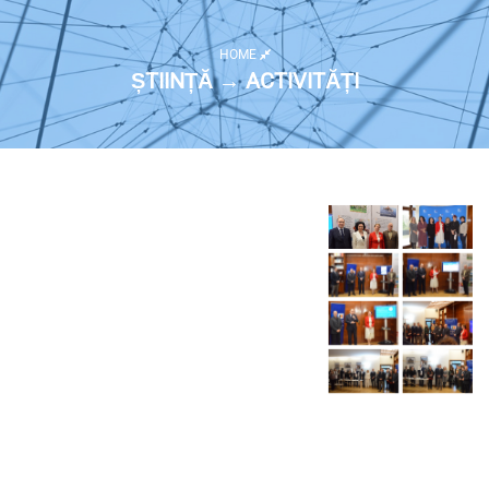
HOME
ȘTIINȚĂ → ACTIVITĂȚI