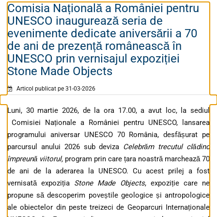
Comisia Națională a României pentru
UNESCO inaugurează seria de
evenimente dedicate aniversării a 70
de ani de prezență românească în
UNESCO prin vernisajul expoziției
Stone Made Objects
Articol publicat pe 31-03-2026
Luni, 30 martie 2026, de la ora 17.00, a avut loc, la sediul
Comisiei Naționale a României pentru UNESCO, lansarea
programului aniversar UNESCO 70 România, desfășurat pe
parcursul anului 2026 sub deviza
Celebrăm trecutul clădind
împreună viitorul,
program prin care țara noastră marchează 70
de ani de la aderarea la UNESCO. Cu acest prilej a fost
vernisată expoziția
Stone Made Objects
, expoziție care ne
propune să descoperim poveștile geologice și antropologice
ale obiectelor din peste treizeci de Geoparcuri Internaționale