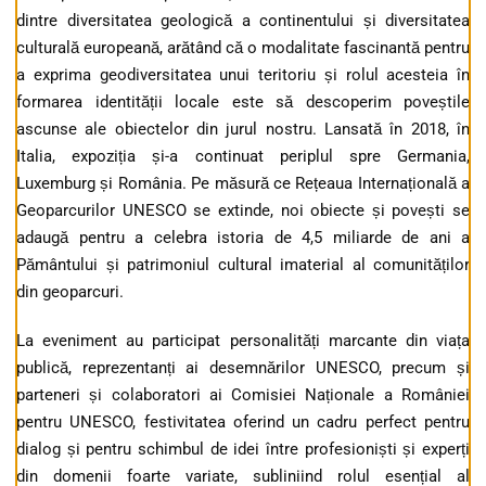
dintre diversitatea geologică a continentului și diversitatea
culturală europeană, arătând că o modalitate fascinantă pentru
a exprima geodiversitatea unui teritoriu și rolul acesteia în
formarea identității locale este să descoperim poveștile
ascunse ale obiectelor din jurul nostru. Lansată în 2018, în
Italia, expoziția și-a continuat periplul spre Germania,
Luxemburg și România. Pe măsură ce Rețeaua Internațională a
Geoparcurilor UNESCO se extinde, noi obiecte și povești se
adaugă pentru a celebra istoria de 4,5 miliarde de ani a
Pământului și patrimoniul cultural imaterial al comunităților
din geoparcuri.
La eveniment au participat personalități marcante din viața
publică, reprezentanți ai desemnărilor UNESCO, precum și
parteneri și colaboratori ai Comisiei Naționale a României
pentru UNESCO, festivitatea oferind un cadru perfect pentru
dialog și pentru schimbul de idei între profesioniști și experți
din domenii foarte variate, subliniind rolul esențial al