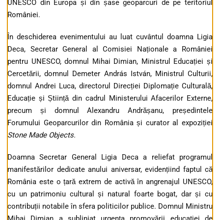
UNESCO din Europa și din șase geoparcuri de pe teritoriul
României.
În deschiderea evenimentului au luat cuvântul doamna Ligia
Deca, Secretar General al Comisiei Naționale a României
pentru UNESCO, domnul Mihai Dimian, Ministrul Educației și
Cercetării, domnul Demeter András István, Ministrul Culturii,
domnul Andrei Luca, directorul Direcției Diplomație Culturală,
Educație și Știință din cadrul Ministerului Afacerilor Externe,
precum și domnul Alexandru Andrășanu, președintele
Forumului Geoparcurilor din România și curator al expoziției
Stone Made Objects.
Doamna Secretar General Ligia Deca a reliefat programul
manifestărilor dedicate anului aniversar, evidențiind faptul că
România este o țară extrem de activă în angrenajul UNESCO,
cu un patrimoniu cultural și natural foarte bogat, dar și cu
contribuții notabile în sfera politicilor publice. Domnul Ministru
Mihai Dimian a subliniat urgența promovării educației de