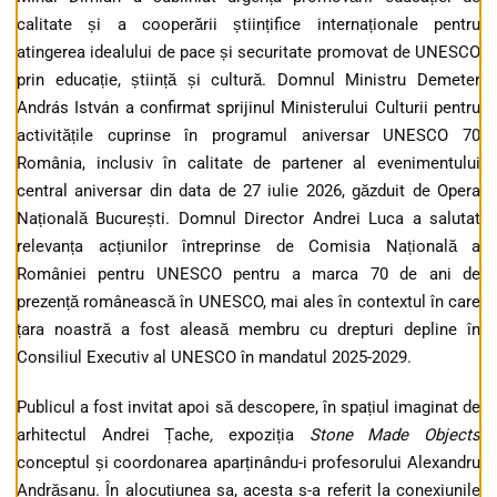
calitate și a cooperării științifice internaționale pentru
atingerea idealului de pace și securitate promovat de UNESCO
prin educație, știință și cultură. Domnul Ministru Demeter
András István a confirmat sprijinul Ministerului Culturii pentru
activitățile cuprinse în programul aniversar UNESCO 70
România, inclusiv în calitate de partener al evenimentului
central aniversar din data de 27 iulie 2026, găzduit de Opera
Națională București. Domnul Director Andrei Luca a salutat
relevanța acțiunilor întreprinse de Comisia Națională a
României pentru UNESCO pentru a marca 70 de ani de
prezență românească în UNESCO, mai ales în contextul în care
țara noastră a fost aleasă membru cu drepturi depline în
Consiliul Executiv al UNESCO în mandatul 2025-2029.
Publicul a fost invitat apoi să descopere, în spațiul imaginat de
arhitectul Andrei Țache
,
expoziția
Stone Made Objects
conceptul și coordonarea aparținându-i profesorului Alexandru
Andrășanu. În alocuțiunea sa, acesta s-a referit la conexiunile