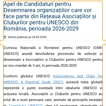
Apel de Candidaturi pentru
Desemnarea organizațiilor care vor
face parte din Rețeaua Asociațiilor și
Cluburilor pentru UNESCO din
România, perioada 2026-2029
Articol publicat pe 24-02-2026
Comisia Națională a României pentru UNESCO (CNR-
UNESCO) anunță deschiderea procesului de selecție și
desemnare a Asociațiilor și Cluburilor pentru UNESCO pentru
un nou mandat de 3 ani, în perioada 2026-2029.
Conform ghidului UNESCO
Associations and Clubs for
UNESCO: A Practical Guide (2021)
, această rețea globală
reprezintă o punte esențială între idealurile UNESCO și
acțiunea locală. Asociațiile și Cluburile pentru UNESCO au
rolul de a reuni persoane care, animate de principiile enunțate
în
Constituția UNESCO
, aleg să promoveze obiectivele și