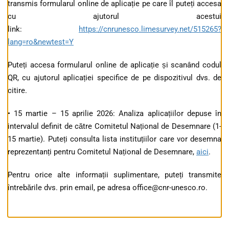
transmis formularul online de aplicație pe care îl puteți accesa
cu ajutorul acestui
link:
https://cnrunesco.limesurvey.net/515265?
lang=ro&newtest=Y
Puteți accesa formularul online de aplicație și scanând codul
QR, cu ajutorul aplicației specifice de pe dispozitivul dvs. de
citire.
• 15 martie – 15 aprilie 2026: Analiza aplicațiilor depuse în
intervalul definit de către Comitetul Național de Desemnare (1-
15 martie). Puteți consulta lista instituțiilor care vor desemna
reprezentanți pentru Comitetul Național de Desemnare,
aici
.
Pentru orice alte informații suplimentare, puteți transmite
întrebările dvs. prin email, pe adresa office@cnr-unesco.ro.