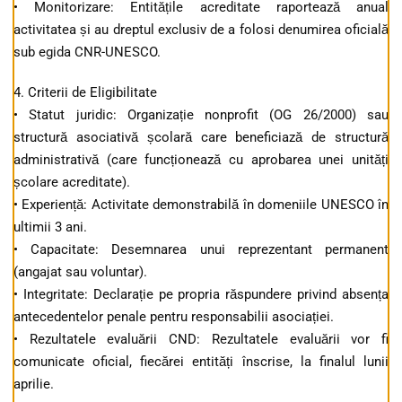
• Monitorizare: Entitățile acreditate raportează anual
activitatea și au dreptul exclusiv de a folosi denumirea oficială
sub egida CNR-UNESCO.
4. Criterii de Eligibilitate
• Statut juridic: Organizație nonprofit (OG 26/2000) sau
structură asociativă școlară care beneficiază de structură
administrativă (care funcționează cu aprobarea unei unități
școlare acreditate).
• Experiență: Activitate demonstrabilă în domeniile UNESCO în
ultimii 3 ani.
• Capacitate: Desemnarea unui reprezentant permanent
(angajat sau voluntar).
• Integritate: Declarație pe propria răspundere privind absența
antecedentelor penale pentru responsabilii asociației.
• Rezultatele evaluării CND: Rezultatele evaluării vor fi
comunicate oficial, fiecărei entități înscrise, la finalul lunii
aprilie.