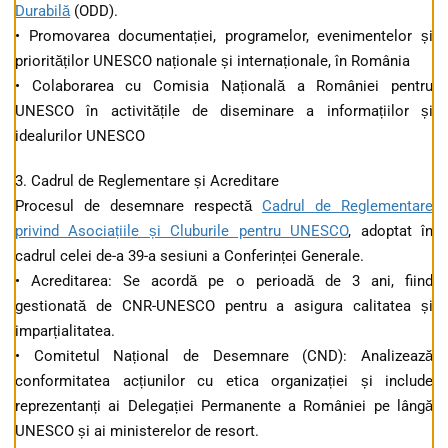
Durabilă
(ODD).
• Promovarea documentației, programelor, evenimentelor și
priorităților UNESCO naționale și internaționale, în România
• Colaborarea cu Comisia Națională a României pentru
UNESCO în activitățile de diseminare a informațiilor și
idealurilor UNESCO
3. Cadrul de Reglementare și Acreditare
Procesul de desemnare respectă
Cadrul de Reglementare
privind Asociațiile și Cluburile pentru UNESCO
, adoptat în
cadrul celei de-a 39-a sesiuni a Conferinței Generale.
• Acreditarea: Se acordă pe o perioadă de 3 ani, fiind
gestionată de CNR-UNESCO pentru a asigura calitatea și
imparțialitatea.
• Comitetul Național de Desemnare (CND): Analizează
conformitatea acțiunilor cu etica organizației și include
reprezentanți ai Delegației Permanente a României pe lângă
UNESCO și ai ministerelor de resort.