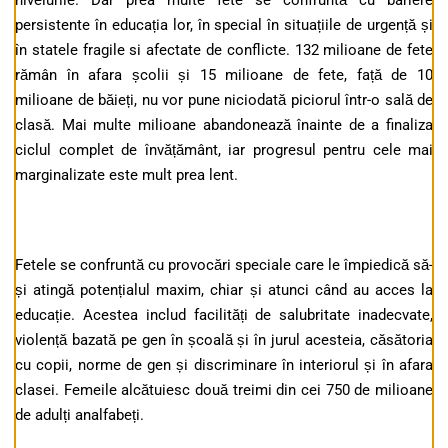
nivelurile. Dar prea multe fete se confruntă cu bariere
persistente în educația lor, în special în situațiile de urgență și
în statele fragile si afectate de conflicte. 132 milioane de fete
rămân în afara școlii și 15 milioane de fete, față de 10
milioane de băieți, nu vor pune niciodată piciorul într-o sală de
clasă. Mai multe milioane abandonează înainte de a finaliza
ciclul complet de învățământ, iar progresul pentru cele mai
marginalizate este mult prea lent.
Fetele se confruntă cu provocări speciale care le împiedică să-
și atingă potențialul maxim, chiar și atunci când au acces la
educație. Acestea includ facilități de salubritate inadecvate,
violență bazată pe gen în școală și în jurul acesteia, căsătoria
cu copii, norme de gen și discriminare în interiorul și în afara
clasei. Femeile alcătuiesc două treimi din cei 750 de milioane
de adulți analfabeți.