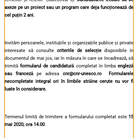
axeze pe un proiect sau un program care deja funcționează de
cel puțin 2 ani.
Invităm persoanele, instituțiile și organizațiile publice și private
interesate să consulte
criteriile de selecție
disponibile în
documentul de mai jos, iar în măsura în care se încadrează, să
trimită
formularul de candidatură
completat în limba
engleză
sau franceză
pe adresa
cnr@cnr-unesco.ro
Formularele
necompletate integral ori în limbile străine cerute nu vor fi
luate în considerare.
Termenul limită de trimitere a formularului completat este
15
mai 2020, ora 14.00
.