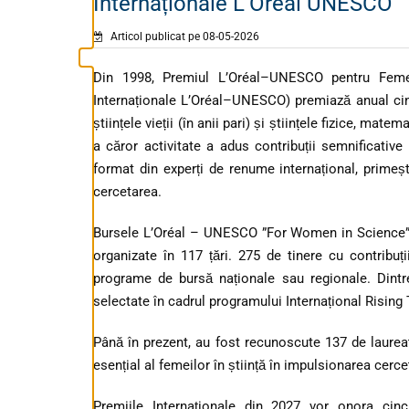
Internaționale L’Oreal UNESCO
Articol publicat pe 08-05-2026
Din 1998, Premiul L’Oréal–UNESCO pentru Femei
Internaționale L’Oréal–UNESCO) premiază anual cinci
științele vieții (în anii pari) și științele fizice, mat
a căror activitate a adus contribuții semnificative 
format din experți de renume internațional, primeș
cercetarea.
Bursele L’Oréal – UNESCO ”For Women in Science” s
organizate în 117 țări. 275 de tinere cu contribuți
programe de bursă naționale sau regionale. Dintr
selectate în cadrul programului Internațional Rising 
Până în prezent, au fost recunoscute 137 de laureat
esențial al femeilor în știință în impulsionarea cerce
Premiile Internaționale din 2027 vor onora cinci