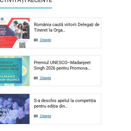
România caută viitorii Delegați de
Articol: România caută viitorii Del
Tineret la Orga…
Citește
Premiul UNESCO–Madanjeet
Articol: Premiul UN
Singh 2026 pentru Promova…
Citește
S-a deschis apelul la competiția
Articol: S-a deschis apelul la c
pentru ediția din…
Citește