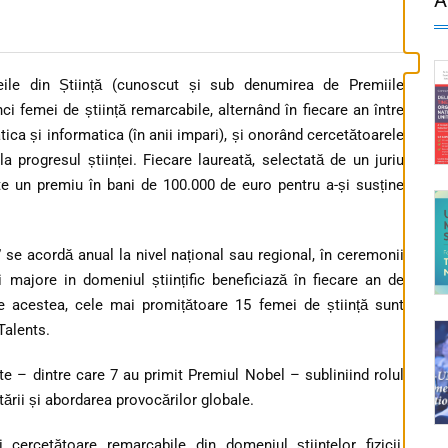
le din Știință (cunoscut și sub denumirea de Premiile
 femei de știință remarcabile, alternând în fiecare an între
ematica și informatica (în anii impari), și onorând cercetătoarele
la progresul științei. Fiecare laureată, selectată de un juriu
te un premiu în bani de 100.000 de euro pentru a-și susține
e acordă anual la nivel național sau regional, în ceremonii
i majore in domeniul științific beneficiază în fiecare an de
e acestea, cele mai promițătoare 15 femei de știință sunt
Talents.
e – dintre care 7 au primit Premiul Nobel – subliniind rolul
tării și abordarea provocărilor globale.
 cercetătoare remarcabile din domeniul științelor fizicii,