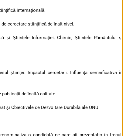
ințifică internațională.
de cercetare științifică de înalt nivel.
ă și Științele Informației, Chimie, Științele Pământului și
esul științei. Impactul cercetării: Influență semnificativă în
publicații de înaltă calitate.
at și Obiectivele de Dezvoltare Durabilă ale ONU.
renominaliza o candidată pe care ați prezentat-o în trecut,