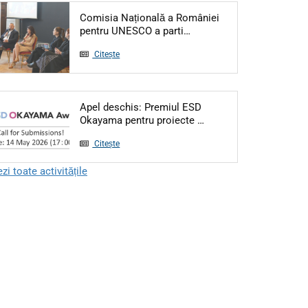
Comisia Națională a României
Articol: Comisia Națională
pentru UNESCO a parti…
Citește
Apel deschis: Premiul ESD
Articol: Apel deschis:
Okayama pentru proiecte …
Citește
zi toate activitățile