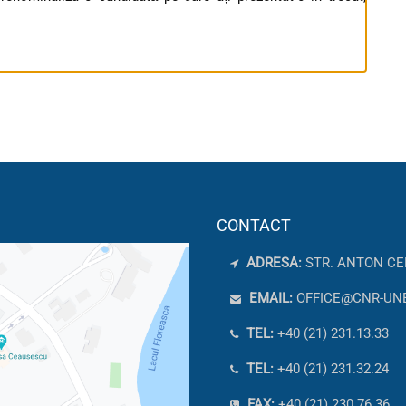
CONTACT
ADRESA:
STR. ANTON CE
EMAIL:
OFFICE@CNR-UN
TEL:
+40 (21) 231.13.33
TEL:
+40 (21) 231.32.24
FAX:
+40 (21) 230.76.36