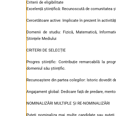
Criterii de eligibilitate
Excelență științifică: Recunoscută de comunitatea ști
Cercetătoare active: Implicate în prezent în activități 
Domenii de studiu: Fizică, Matematică, Informatic
Științele Mediului
CRITERII DE SELECȚIE
Progres științific: Contribuție remarcabilă la progr
domeniul său științific.
Recunoaștere din partea colegilor: Istoric dovedit de 
Angajament global: Dedicare față de predare, mentor
NOMINALIZĂRI MULTIPLE ȘI RE-NOMINALIZĂRI
Puteți nominaliza mai multe candidate sau puteți 