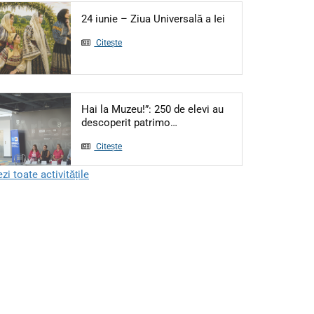
Articol: 24 iunie – 
24 iunie – Ziua Universală a Iei
Citește
Hai la Muzeu!”: 250 de elevi au
Articol: Hai la Muzeu!”: 250 
descoperit patrimo…
Citește
zi toate activitățile