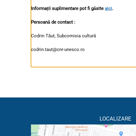
Informa
ții suplimentare pot fi găsite
aici
.
Persoană de contact :
Codrin Tăut, Subcomisia cultură
codrin.taut@cnr-unesco.ro
LOCALIZARE