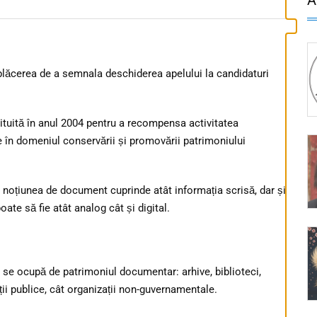
ăcerea de a semnala deschiderea apelului la candidaturi
tituită în anul 2004 pentru a recompensa activitatea
le în domeniul conservării și promovării patrimoniului
 noțiunea de document cuprinde atât informația scrisă, dar și
e să fie atât analog cât și digital.
 se ocupă de patrimoniul documentar: arhive, biblioteci,
ții publice, cât organizații non-guvernamentale.