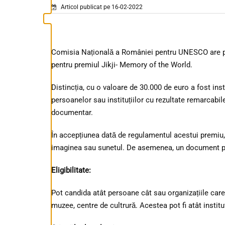
Articol publicat pe 16-02-2022
Comisia Națională a României pentru UNESCO are pl
pentru premiul Jikji- Memory of the World.
Distincția, cu o valoare de 30.000 de euro a fost ins
persoanelor sau instituțiilor cu rezultate remarcabi
documentar.
În accepțiunea dată de regulamentul acestui premiu,
imaginea sau sunetul. De asemenea, un document poat
Eligibilitate:
Pot candida atât persoane cât sau organizațiile care
muzee, centre de cultrură. Acestea pot fi atât institu