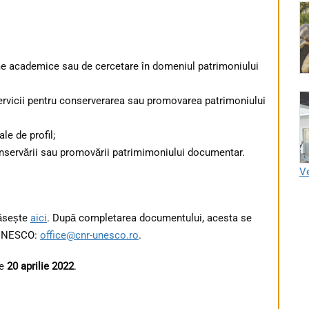
e academice sau de cercetare în domeniul patrimoniului
ervicii pentru conserverarea sau promovarea patrimoniului
le de profil;
onservării sau promovării patrimimoniului documentar.
Ve
găsește
aici
. După completarea documentului, acesta se
u UNESCO:
office@cnr-unesco.ro
.
te
20 aprilie 2022
.