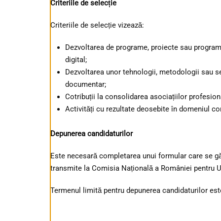
Criteriile de selecție
Criteriile de selecție vizează:
Dezvoltarea de programe, proiecte sau program
digital;
Dezvoltarea unor tehnologii, metodologii sau s
documentar;
Cotribuții la consolidarea asociațiilor profesiona
Activități cu rezultate deosebite în domeniul c
Depunerea candidaturilor
Este necesară completarea unui formular care se 
transmite la Comisia Națională a României pentr
Termenul limită pentru depunerea candidaturilor es