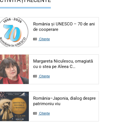
România și UNESCO – 70 de ani
Articol: România și UNESCO – 70 de
de cooperare
Citește
Margareta Niculescu, omagiată
Articol: Margareta Niculesc
cu o stea pe Aleea C…
Citește
România–Japonia, dialog despre
Articol: România–Japonia, dialog d
patrimoniu viu
Citește