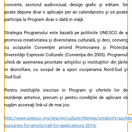
concerte, sectorul audiovizual, design grafic şi editare. Se
poate depune doar o aplicaţie per an calendaristic şi se poate
participa la Program doar o dată in viaţă.
Strategia Programului este bazată pe politicile UNESCO de a
promova creativitatea şi diversitatea culturală, şi deci, converg
cu scopurile Convenţiei privind Promovarea şi Protecţia
Diversităţii Expresiei Culturale (Convenţia din 2005). Programul
oferă de asemenea prioritate artiştilor şi instituţiilor din ţările
in dezvoltare, cu scopul de a spori cooperarea Nord-Sud şi
Sud-Sud.
Pentru instituţiile inscrise in Program şi ofertele lor de
rezidenţe artistice, precum şi pentru condiţiile de aplicare vă
rugăm accesaţi link-ul de mai jos.
http://www.unesco.org/new/en/culture/themes/creativity/aschbe
bursaries-for-artists/call-for-applications-2014/