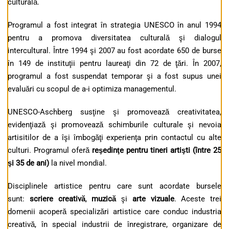
culturală.
Programul a fost integrat în strategia UNESCO în anul 1994
pentru a promova diversitatea culturală şi dialogul
intercultural. Între 1994 şi 2007 au fost acordate 650 de burse
în 149 de instituţii pentru laureaţi din 72 de ţări. În 2007,
programul a fost suspendat temporar şi a fost supus unei
evaluări cu scopul de a-i optimiza managementul.
UNESCO-Aschberg susţine şi promovează creativitatea,
evidenţiază şi promovează schimburile culturale şi nevoia
artisitilor de a îşi îmbogăţi experienţa prin contactul cu alte
culturi. Programul oferă
reşedinţe pentru tineri artişti (între 25
şi 35 de ani)
la nivel mondial.
Disciplinele artistice pentru care sunt acordate bursele
sunt:
scriere creativă
,
muzică
şi
arte vizuale
. Aceste trei
domenii acoperă specializări artistice care conduc industria
creativă, în special industrii de înregistrare, organizare de