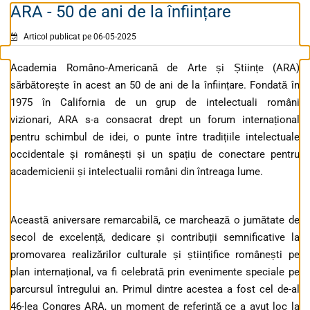
ARA - 50 de ani de la înființare
Articol publicat pe 06-05-2025
Academia Româno-Americană de Arte și Științe (ARA)
sărbătorește în acest an 50 de ani de la înființare. Fondată în
1975 în California de un grup de intelectuali români
vizionari, ARA s-a consacrat drept un forum internațional
pentru schimbul de idei, o punte între tradițiile intelectuale
occidentale și românești și un spațiu de conectare pentru
academicienii și intelectualii români din întreaga lume.
Această aniversare remarcabilă, ce marchează o jumătate de
secol de excelență, dedicare și contribuții semnificative la
promovarea realizărilor culturale și științifice românești pe
plan internațional, va fi celebrată prin evenimente speciale pe
parcursul întregului an. Primul dintre acestea a fost cel de-al
46-lea Congres ARA, un moment de referință ce a avut loc la