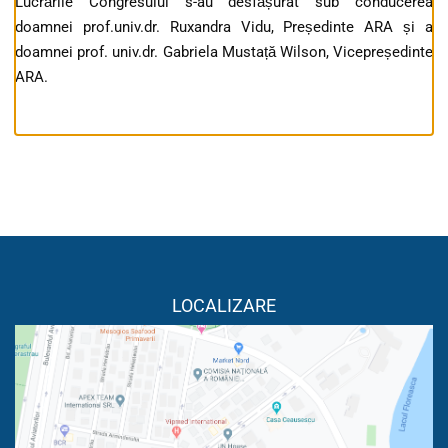
Lucrările Congresului s-au desfășurat sub conducerea
doamnei prof.univ.dr. Ruxandra Vidu, Președinte ARA și a
doamnei prof. univ.dr. Gabriela Mustață Wilson, Vicepreședinte
ARA.
LOCALIZARE