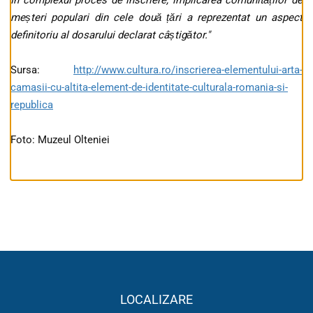
În complexul proces de înscriere, implicarea comunităților de
meșteri populari din cele două țări a reprezentat un aspect
definitoriu al dosarului declarat câștigător."
Sursa:
http://www.cultura.ro/
inscrierea-elementului-arta-
camasii-cu-altita-element-de-
identitate-culturala-romania-
si-
republica
Foto: Muzeul Olteniei
LOCALIZARE