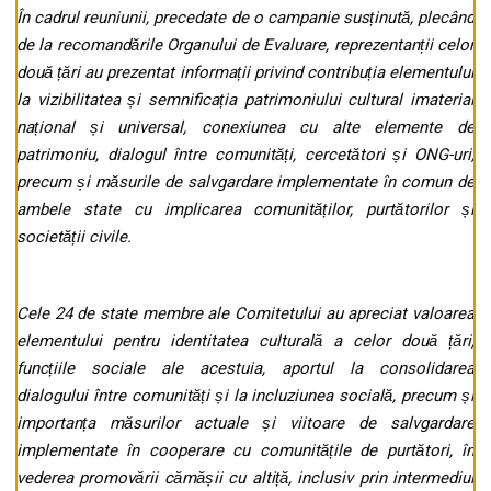
În cadrul reuniunii, precedate de o campanie susținută, plecând
de la recomandările Organului de Evaluare, reprezentanții celor
două țări au prezentat informații privind contribuția elementului
la vizibilitatea și semnificația patrimoniului cultural imaterial
național și universal, conexiunea cu alte elemente de
patrimoniu, dialogul între comunități, cercetători și ONG-uri,
precum și măsurile de salvgardare implementate în comun de
ambele state cu implicarea comunităților, purtătorilor și
societății civile.
Cele 24 de state membre ale Comitetului au apreciat valoarea
elementului pentru identitatea culturală a celor două țări,
funcțiile sociale ale acestuia, aportul la consolidarea
dialogului între comunități și la incluziunea socială, precum și
importanța măsurilor actuale și viitoare de salvgardare
implementate în cooperare cu comunitățile de purtători, în
vederea promovării cămășii cu altiță, inclusiv prin intermediul