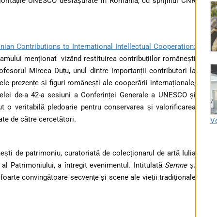
 prioritățile UNESCO desfășurate în România, cu sprijinul CNR
ian Contributions to International Intellectual Cooperation:
ramului menționat vizând restituirea contribuțiilor românești
ofesorul Mircea Duțu, unul dintre importanții contributori la
lele prezențe și figuri românești ale cooperării internaționale,
elei de-a 42-a sesiuni a Conferinței Generale a UNESCO și
o veritabilă pledoarie pentru conservarea și valorificarea
te de către cercetători.
Ve
ști de patrimoniu, curatoriată de colecționarul de artă Iulia
al Patrimoniului, a întregit evenimentul. Intitulată
Semne și
 foarte convingătoare secvențe și scene ale vieții tradiționale