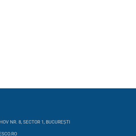
HOV NR. 8, SECTOR 1, BUCUREȘTI
ESCO.RO