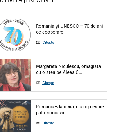
România și UNESCO – 70 de ani
Articol: România și UNESCO – 70 de
de cooperare
Citește
Margareta Niculescu, omagiată
Articol: Margareta Niculesc
cu o stea pe Aleea C…
Citește
România–Japonia, dialog despre
Articol: România–Japonia, dialog d
patrimoniu viu
Citește