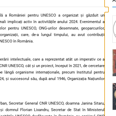
lă a României pentru UNESCO a organizat și găzduit un
ali implicați activ în activitățile anului 2024. Evenimentul a
drelor pentru UNESCO, ONG-urilor desemnate, geoparcurilor,
i organizații, care, de-a lungul timpului, au avut contribuții
 UNESCO în România.
ării intelectuale, care a reprezentat atât un imperativ ce a
l CNR UNESCO, cât și un proiect, început în 2021, de cercetare
 pe lângă organisme internaționale, precum Institutul pentru
924, și succesorul său, după anul 1946, Organizația Națiunilor
erban, Secretar General CNR UNESCO, doamna Janina Sitaru,
 și domnul Florian Lixandru, Secretar de Stat în Ministerul