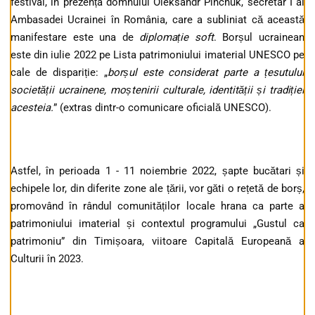
festival, în prezența domnului Oleksandr Pinchuk, secretar I al
Ambasadei Ucrainei în România, care a subliniat că această
manifestare este una de
diplomație soft
. Borșul ucrainean
este din iulie 2022 pe Lista patrimoniului imaterial UNESCO pe
cale de dispariție: „
borșul este considerat parte a țesutului
societății ucrainene, moștenirii culturale, identității și tradiției
acesteia.
” (extras dintr-o comunicare oficială UNESCO).
Astfel, în perioada 1 - 11 noiembrie 2022, șapte bucătari și
echipele lor, din diferite zone ale țării, vor găti o rețetă de borș,
promovând în rândul comunităților locale hrana ca parte a
patrimoniului imaterial și contextul programului „Gustul ca
patrimoniu” din Timișoara, viitoare Capitală Europeană a
Culturii în 2023.