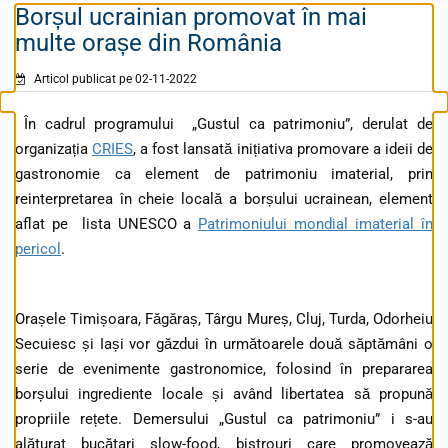
Borșul ucrainian promovat în mai
multe orașe din România
Articol publicat pe 02-11-2022
În cadrul programului „Gustul ca patrimoniu”, derulat de
organizația
CRIES
, a fost lansată inițiativa promovare a ideii de
gastronomie ca element de patrimoniu imaterial, prin
reinterpretarea în cheie locală a borșului ucrainean, element
aflat pe lista UNESCO a
Patrimoniului mondial imaterial în
pericol
.
Orașele Timișoara, Făgăraș, Târgu Mureș, Cluj, Turda, Odorheiu
Secuiesc și Iași vor găzdui în următoarele două săptămâni o
serie de evenimente gastronomice, folosind în prepararea
borșului ingrediente locale și având libertatea să propună
propriile rețete. Demersului „Gustul ca patrimoniu” i s-au
alăturat bucătari slow-food, bistrouri care promovează