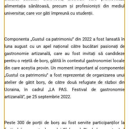
alimentația sănătoasă, precum și profesioniști din mediul
universitar, care vor găti împreună cu studenții.
Componenta „Gustul ca patrimoniu” din 2022 a fost lansată în
luna august cu un apel național către bucătari pasionați de
gastronomie artizanală, care au fost invitați să candideze
pentru o rețetă de borș, gătită în contextul gastronomiei locale
din care aceștia provin. Un moment important al componentei
„Gustul ca patrimoniu” a fost reprezentat de organizarea unui
atelier de gătit borș, de către două refugiate de război din
Ucraina, în cadrul „LA PAS. Festival de gastronomie
artizanală”, pe 25 septembrie 2022.
Peste 300 de porții de borș au fost servite participanților la